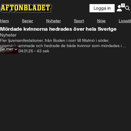
Logga in
Hem
Serier
Nyheter
Sport
Nöje
Livsstil
Mördade kvinnorna hedrades över hela Sverige
Nyheter
Fler ljusmanifestationer, från Boden i norr till Malmö i söder, 
uppmärksammade och hedrade de både kvinnor som mördades i 
Se mer
Boden och Salem under julhelgen.
Nyheter
•
04.01.26
•
43 sek