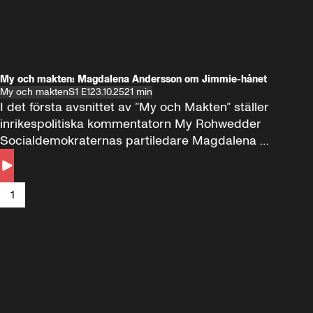
My och makten: Magdalena Andersson om Jimmie-hånet
My och makten
S1 E1
23.10.25
21 min
I det första avsnittet av ”My och Makten” ställer 
inrikespolitiska kommentatorn My Rohwedder 
Socialdemokraternas partiledare Magdalena 
Andersson till svars.
1