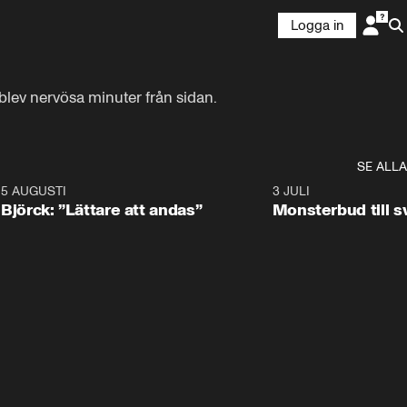
Logga in
blev nervösa minuter från sidan.
SE ALLA
5 AUGUSTI
2:08
3 JULI
Björck: ”Lättare att andas”
Monsterbud till 