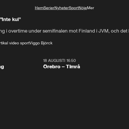
Hem
Serier
Nyheter
Sport
Nöje
Mer
Livsstil
”Inte kul”
ng i overtime under semifinalen mot Finland i JVM, och det 
tikal video sport
Viggo Björck
18 AUGUSTI 16:50
Plus
ng
Örebro – Timrå