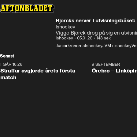
Björcks nerver i utvisningsbåset: 
Ishockey
Viggo Björck drog på sig en utvisni
Ishockey
•
05.01.26
•
148 sek
Juniorkronorna
Ishockey
JVM i ishockey
Ver
Senast
I GÅR 18:26
2:19
9 SEPTEMBER
Plus
Straffar avgjorde årets första
Örebro – Linköpi
match