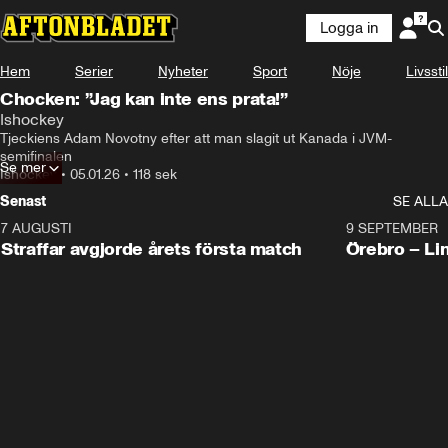
Logga in
Hem
Serier
Nyheter
Sport
Nöje
Livsstil
Chocken: ”Jag kan inte ens prata!”
Ishockey
Tjeckiens Adam Novotny efter att man slagit ut Kanada i JVM-
semifinalen
Se mer
Ishockey
•
05.01.26
•
118 sek
Senast
SE ALLA
7 AUGUSTI
2:19
9 SEPTEMBER
Plus
Straffar avgjorde årets första match
Örebro – Li