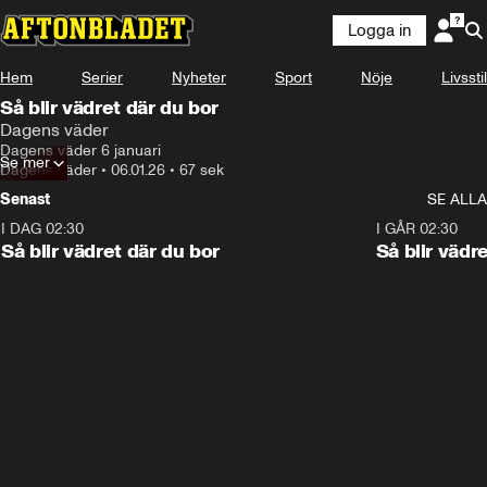
Logga in
Hem
Serier
Nyheter
Sport
Nöje
Livsstil
Så blir vädret där du bor
Dagens väder
Dagens väder 6 januari
Se mer
Dagens väder
•
06.01.26
•
67 sek
Senast
SE ALLA
I DAG 02:30
1:06
I GÅR 02:30
Så blir vädret där du bor
Så blir vädr