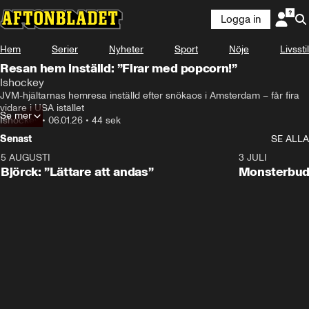
Logga in
Hem
Serier
Nyheter
Sport
Nöje
Livsstil
Resan hem inställd: ”Firar med popcorn!”
Ishockey
JVM-hjältarnas hemresa inställd efter snökaos i Amsterdam – får fira 
vidare i USA istället
Se mer
Ishockey
•
06.01.26
•
44 sek
Senast
SE ALLA
5 AUGUSTI
2:08
3 JULI
Björck: ”Lättare att andas”
Monsterbud 