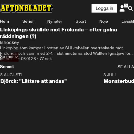
Logga in
Hem
Serier
Nyheter
Sport
Nöje
Livsstil
Linköpings skrällde mot Frölunda – efter galna
räddningen (?)
Ishockey
Linköping som kämpar i botten av SHL-tabellen överraskade mot 
Frölunda och vann med 2–1. I slutminuterna stod Waltteri Ignatjew för 
Se mer
en galen räddning som räddade segern för Linköping – men var 
Ishockey
•
06.01.26
•
77 sek
pucken i mål eller int?
Senast
SE ALLA
5 AUGUSTI
2:08
3 JULI
Björck: ”Lättare att andas”
Monsterbud 