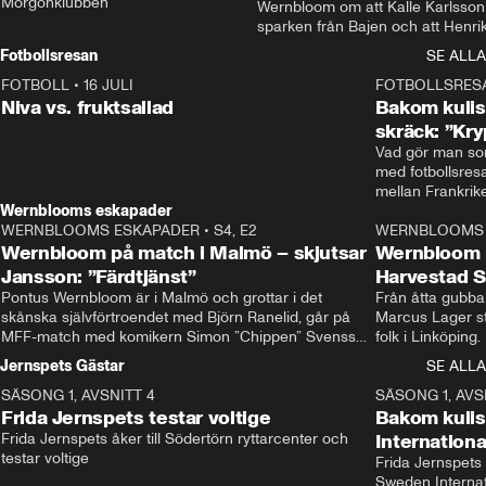
Morgonklubben
Wernbloom om att Kalle Karlsson 
sparken från Bajen och att Henrik
Rydström tar över
Fotbollsresan
SE ALLA
FOTBOLL
•
16 JULI
0:44
FOTBOLLSRES
Niva vs. fruktsallad
Bakom kulis
skräck: ”Kry
Vad gör man som
med fotbollsres
Wernblooms eskapader
WERNBLOOMS ESKAPADER
•
S4, E2
38:23
WERNBLOOMS 
Wernbloom på match i Malmö – skjutsar
Wernbloom 
Jansson: ”Färdtjänst”
Harvestad 
Pontus Wernbloom är i Malmö och grottar i det 
Från åtta gubbar 
skånska självförtroendet med Björn Ranelid, går på 
Marcus Lager sta
MFF-match med komikern Simon ”Chippen” Svensson 
folk i Linköping
och hjälper skadade stjärnbacken Pontus Jansson 
och Wernbloom kl
Jernspets Gästar
SE ALLA
hem. 
SÄSONG 1, AVSNITT 4
13:37
SÄSONG 1, AVS
Frida Jernspets testar voltige
Bakom kuli
Frida Jernspets åker till Södertörn ryttarcenter och 
Internation
testar voltige
Frida Jernspets 
Sweden Interna