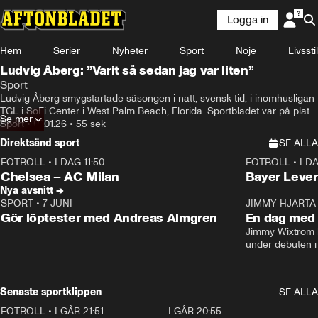
Logga in
Hem
Serier
Nyheter
Sport
Nöje
Livsstil
Ludvig Åberg: ”Varit så sedan jag var liten”
Sport
Ludvig Åberg smygstartade säsongen i natt, svensk tid, i inomhusligan 
TGL i SoFi Center i West Palm Beach, Florida. Sportbladet var på plats 
Se mer
och fick en pratstund med svensken.
Sport
•
07.01.26
•
55 sek
Direktsänd sport
SE ALLA
FOTBOLL
•
I DAG 11:50
FOTBOLL
•
I D
Plus
Plus
Chelsea – AC Milan
Bayer Lever
Nya avsnitt →
SPORT
•
7 JUNI
16:36
JIMMY HJÄRTA
Gör löptester med Andreas Almgren
En dag med 
Jimmy Wixtröm 
under debuten i
Senaste sportklippen
SE ALLA
FOTBOLL
•
I GÅR 21:51
0:31
I GÅR 20:55