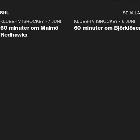
SHL
SE ALLA
KLUBB-TV ISHOCKEY
•
7 JUNI
1:02:53
KLUBB-TV ISHOCKEY
•
6 JUNI
1:0
Plus
60 minuter om Malmö
60 minuter om Björklöve
Redhawks