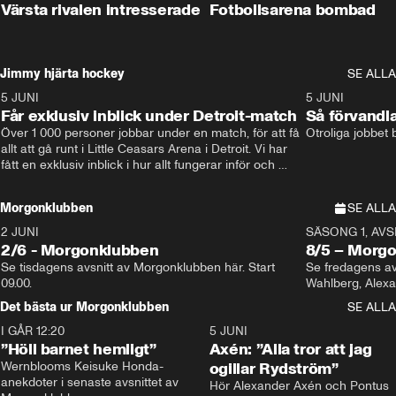
Värsta rivalen intresserade
Fotbollsarena bombad
Jimmy hjärta hockey
SE ALLA
5 JUNI
11:14
5 JUNI
Får exklusiv inblick under Detroit-match
Så förvandl
Över 1 000 personer jobbar under en match, för att få 
Otroliga jobbet
allt att gå runt i Little Ceasars Arena i Detroit. Vi har 
fått en exklusiv inblick i hur allt fungerar inför och 
under match i världens bästa hockeyliga
Morgonklubben
SE ALLA
2 JUNI
SÄSONG 1, AVSN
2/6 - Morgonklubben
8/5 – Morg
Se tisdagens avsnitt av Morgonklubben här. Start 
Se fredagens av
09.00. 
Det bästa ur Morgonklubben
SE ALLA
I GÅR 12:20
1:14
5 JUNI
”Höll barnet hemligt”
Axén: ”Alla tror att jag
Wernblooms Keisuke Honda-
ogillar Rydström”
anekdoter i senaste avsnittet av 
Hör Alexander Axén och Pontus 