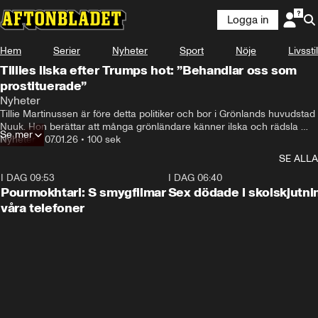
Logga in
Hem
Serier
Nyheter
Sport
Nöje
Livsstil
Tillies ilska efter Trumps hot: ”Behandlar oss som
prostituerade”
Nyheter
Tillie Martinussen är före detta politiker och bor i Grönlands huvudstad 
Nuuk. Hon berättar att många grönländare känner ilska och rädsla 
Se mer
efter att Trump åter igen hotat om att ta över Grönland.
Nyheter
•
07.01.26
•
100 sek
SE ALLA
I DAG 09:53
1:36
I DAG 06:40
Pourmokhtari: S smygfilmar
Sex dödade i skolskjutni
våra telefoner