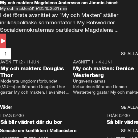
My och makten: Magdalena Andersson om Jimmie-hånet
My och makten
S1 E1
23.10.25
21 min
I det första avsnittet av ”My och Makten” ställer 
inrikespolitiska kommentatorn My Rohwedder 
Socialdemokraternas partiledare Magdalena 
Andersson till svars.
1
SE ALLA
AVSNITT 12
•
11 JUNI
26:27
AVSNITT 11
•
4 JUNI
2
My och makten: Douglas
My och makten: Denice
Thor
Westerberg
Moderata ungdomsförbundet 
Ungsvenskarnas 
(MUF:s) ordförande Douglas Thor 
förbundsordförande Denice 
gästar My och makten. I avsnittet 
Westerberg gästar My och makten.
diskuteras tonårsutvisningarna och 
avsnittet diskuteras migrationsfrå
hur Moderaterna ska locka väljare till 
och hur SD ska locka kvinnliga 
Väder
SE ALLA
valet i höst. 
väljare. 
I DAG 02:30
1:06
I GÅR 02:30
Så blir vädret där du bor
Så blir vädr
Senaste om konflikten i Mellanöstern
SE ALLA