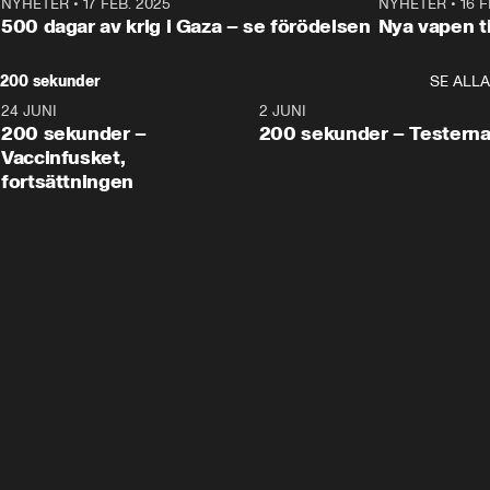
NYHETER
•
17 FEB. 2025
0:45
NYHETER
•
16 F
500 dagar av krig i Gaza – se förödelsen
Nya vapen ti
200 sekunder
SE ALLA
24 JUNI
5:00
2 JUNI
200 sekunder –
200 sekunder – Testern
Vaccinfusket,
fortsättningen