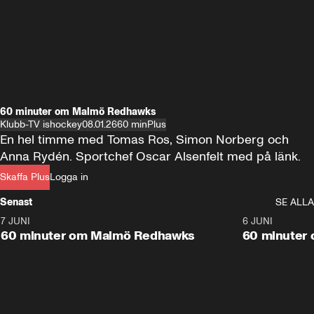
60 minuter om Malmö Redhawks
Klubb-TV ishockey
08.01.26
60 min
Plus
En hel timme med Tomas Ros, Simon Norberg och 
Anna Rydén. Sportchef Oscar Alsenfelt med på länk.
Skaffa Plus
Logga in
Senast
SE ALLA
7 JUNI
1:02:53
6 JUNI
Plus
60 minuter om Malmö Redhawks
60 minuter 