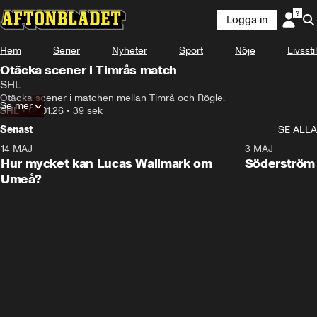
Logga in
Hem
Serier
Nyheter
Sport
Nöje
Livsstil
Otäcka scener i Timrås match
SHL
Otäcka scener i matchen mellan Timrå och Rögle.
Se mer
SHL
•
08.01.26
•
39 sek
Senast
SE ALLA
14 MAJ
1:18
3 MAJ
Plus
Hur mycket kan Lucas Wallmark om
Söderström
Umeå?