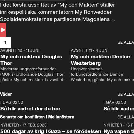
I det första avsnittet av ”My och Makten” ställer 
inrikespolitiska kommentatorn My Rohwedder 
Socialdemokraternas partiledare Magdalena 
Andersson till svars.
1
SE ALLA
AVSNITT 12
•
11 JUNI
26:27
AVSNITT 11
•
4 JUNI
2
My och makten: Douglas
My och makten: Denice
Thor
Westerberg
Moderata ungdomsförbundet 
Ungsvenskarnas 
(MUF:s) ordförande Douglas Thor 
förbundsordförande Denice 
gästar My och makten. I avsnittet 
Westerberg gästar My och makten.
diskuteras tonårsutvisningarna och 
avsnittet diskuteras migrationsfrå
hur Moderaterna ska locka väljare till 
och hur SD ska locka kvinnliga 
Väder
SE ALLA
valet i höst. 
väljare. 
I DAG 02:30
1:06
I GÅR 02:30
Så blir vädret där du bor
Så blir vädr
Senaste om konflikten i Mellanöstern
SE ALLA
NYHETER
•
17 FEB. 2025
0:45
NYHETER
•
16 F
500 dagar av krig i Gaza – se förödelsen
Nya vapen ti