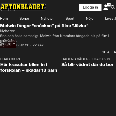
Logga in
Hem
Serier
Nyheter
Sport
Nöje
Livsstil
Melwin fångar ”snåskan” på film: ”Jävlar”
Nyheter
Snö och åska samtidigt. Melwin från Kramfors fångade allt på film i 
snövädret.
Se mer
Nyheter
•
08.01.26
•
22 sek
SE ALLA
I DAG 03:48
0:29
DAGENS VÄDER
•
I DAG 02:30
Här kraschar bilen in i
Så blir vädret där du bor
förskolan – skadar 13 barn