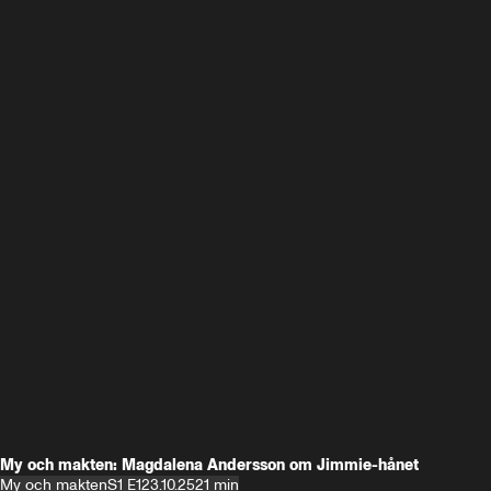
My och makten: Magdalena Andersson om Jimmie-hånet
My och makten
S1 E1
23.10.25
21 min