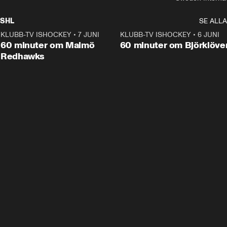
SHL
SE ALLA
KLUBB-TV ISHOCKEY
•
7 JUNI
1:02:53
KLUBB-TV ISHOCKEY
•
6 JUNI
1:0
Plus
60 minuter om Malmö
60 minuter om Björklöve
Redhawks