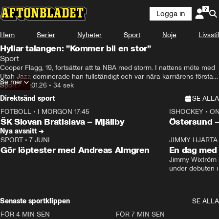
Logga in
Hem
Serier
Nyheter
Sport
Nöje
Livsstil
Hyllar talangen: ”Kommer bli en stor”
Sport
Cooper Flagg, 19, fortsätter att ta NBA med storm. I nattens möte med 
Utah Jazz dominerade han fullständigt och var nära karriärens första 
Se mer
”triple-double”.
Sport
•
09.01.26
•
34 sek
Direktsänd sport
SE ALLA
FOTBOLL
•
I MORGON 17:45
ISHOCKEY
•
ON
Plus
Plus
ŠK Slovan Bratislava – Mjällby
Östersund 
Nya avsnitt →
SPORT
•
7 JUNI
16:36
JIMMY HJÄRTA
Gör löptester med Andreas Almgren
En dag med 
Jimmy Wixtröm 
under debuten i
Senaste sportklippen
SE ALLA
FÖR 4 MIN SEN
0:47
FÖR 7 MIN SEN