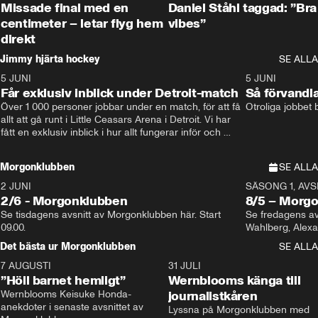
Missade final med en
Daniel Ståhl taggad: ”Bra
centimeter – letar flyg hem
vibes”
direkt
Jimmy hjärta hockey
SE ALLA
5 JUNI
11:14
5 JUNI
Får exklusiv inblick under Detroit-match
Så förvandl
Över 1 000 personer jobbar under en match, för att få 
Otroliga jobbet
allt att gå runt i Little Ceasars Arena i Detroit. Vi har 
fått en exklusiv inblick i hur allt fungerar inför och 
under match i världens bästa hockeyliga
Morgonklubben
SE ALLA
2 JUNI
SÄSONG 1, AVSN
2/6 - Morgonklubben
8/5 – Morg
Se tisdagens avsnitt av Morgonklubben här. Start 
Se fredagens av
09.00. 
Det bästa ur Morgonklubben
SE ALLA
7 AUGUSTI
1:14
31 JULI
”Höll barnet hemligt”
Wernblooms känga till
Wernblooms Keisuke Honda-
journalistkåren
anekdoter i senaste avsnittet av 
Lyssna på Morgonklubben med 