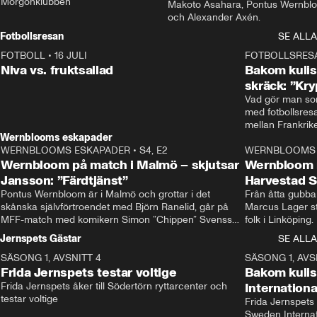
Morgonklubben
Makoto Asahara, Pontus Wernblo
och Alexander Axén.
Fotbollsresan
SE ALLA
FOTBOLL
•
16 JULI
0:44
FOTBOLLSRES
Niva vs. fruktsallad
Bakom kulis
skräck: ”Kry
Vad gör man som
med fotbollsres
Wernblooms eskapader
WERNBLOOMS ESKAPADER
•
S4, E2
38:23
WERNBLOOMS 
Wernbloom på match i Malmö – skjutsar
Wernbloom 
Jansson: ”Färdtjänst”
Harvestad 
Pontus Wernbloom är i Malmö och grottar i det 
Från åtta gubbar 
skånska självförtroendet med Björn Ranelid, går på 
Marcus Lager sta
MFF-match med komikern Simon ”Chippen” Svensson 
folk i Linköping
och hjälper skadade stjärnbacken Pontus Jansson 
och Wernbloom kl
Jernspets Gästar
SE ALLA
hem. 
SÄSONG 1, AVSNITT 4
13:37
SÄSONG 1, AVS
Frida Jernspets testar voltige
Bakom kuli
Frida Jernspets åker till Södertörn ryttarcenter och 
Internation
testar voltige
Frida Jernspets 
Sweden Interna