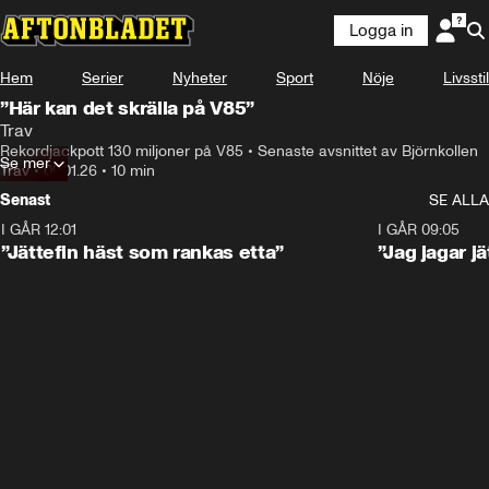
Logga in
Hem
Serier
Nyheter
Sport
Nöje
Livsstil
”Här kan det skrälla på V85”
Trav
Rekordjackpott 130 miljoner på V85 • Senaste avsnittet av Björnkollen
Se mer
Trav
•
09.01.26
•
10 min
Senast
SE ALLA
I GÅR 12:01
5:16
I GÅR 09:05
”Jättefin häst som rankas etta”
”Jag jagar j