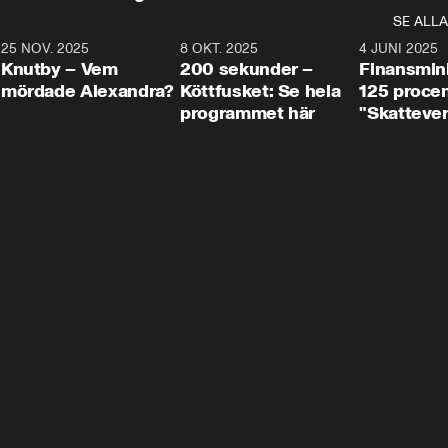
SE ALLA
3
25 NOV. 2025
31:05
8 OKT. 2025
4:29
4 JUNI 2025
Knutby – Vem
200 sekunder –
Finansmin
mördade Alexandra?
Köttfusket: Se hela
125 procent
programmet här
"Skattever
viktig uppg