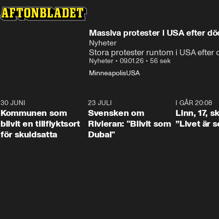
Massiva protester i USA efter d
Nyheter
Stora protester runtom i USA efter
Nyheter
•
09.01.26
•
56 sek
Minneapolis
USA
30 JUNI
1:24
23 JULI
1:42
I GÅR 20:08
Kommunen som
Svensken om
Linn, 17, s
blivit en tillflyktsort
Rivieran: "Blivit som
”Livet är 
för skuldsatta
Dubai"