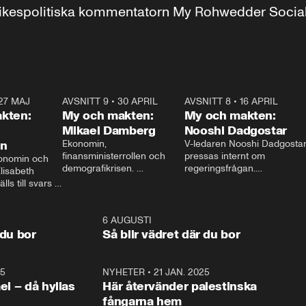
r inrikespolitiska kommentatorn My Rohwedder Soci
27 MAJ
3:51
AVSNITT 9
•
30 APRIL
24:00
AVSNITT 8
•
16 APRIL
25:1
kten:
My och makten:
My och makten:
Mikael Damberg
Nooshi Dadgostar
on
Ekonomin, 
V-ledaren Nooshi Dadgostar
finansministerrollen och 
pressas internt om 
onomin och 
demografikrisen. 
regeringsfrågan.

lisabeth 
Oppositionen ställs till svars 
I Aftonbladets 
ls till svars 
när Socialdemokraternas 
partiledarutfrågning ”My 
stern gästar 
Mikael Damberg gästar My 
och Makten” sätter hon ner 
My och Makten. 
och Makten. 
foten mot kritikerna:

1:06
6 AUGUSTI
1:0
– Vi ställer upp i val. Ska vi 
 du bor
Så blir vädret där du bor
vara med så sitter vi förstås 
25
1:22
NYHETER
•
21 JAN. 2025
0:5
ael – då hyllas
Här återvänder palestinska
fångarna hem