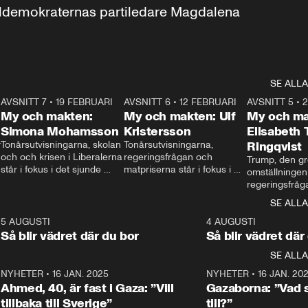
aldemokraternas partiledare Magdalena 
SE ALLA
7
AVSNITT 7
•
19 FEBRUARI
24:30
AVSNITT 6
•
12 FEBRUARI
27:30
AVSNITT 5
•
My och makten:
My och makten: Ulf
My och ma
Simona Mohamsson
Kristersson
Elisabeth
 
Tonårsutvisningarna, skolan 
Tonårsutvisningarna, 
Ringqvist
och och krisen i Liberalerna 
regeringsfrågan och 
Trump, den gr
står i fokus i det sjunde 
matpriserna står i fokus i 
omställningen
avsnittet av ”My och 
det sjätte avsnittet av ”My 
regeringsfråga
makten”. Se när 
och makten”. Se när 
centrum i det 
SE ALLA
Aftonbladets inrikespolitiska 
Aftonbladets inrikespolitiska 
avsnittet av ”
kommentator My 
kommentator My 
6
5 AUGUSTI
1:06
4 AUGUSTI
Makten”. Se nä
Rohwedder ställer 
Rohwedder ställer 
Så blir vädret där du bor
Så blir vädret där
Aftonbladets in
utbildnings- och 
statsminister Ulf Kristersson 
kommentator 
SE ALLA
integrationsminister Simona 
till svars.
Rohwedder stäl
Mohamsson till svars.
Centerpartiets
2
NYHETER
•
16 JAN. 2025
1:01
NYHETER
•
16 JAN. 20
Thand Ring till
Ahmed, 40, är fast i Gaza: ”Vill
Gazaborna: ”Vad s
tillbaka till Sverige”
till?”