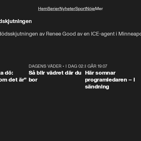
Hem
Serier
Nyheter
Sport
Nöje
Mer
Livsstil
ödskjutningen
 dödsskjutningen av Renee Good av en ICE-agent i Minneapo
4:36
DAGENS VÄDER
•
I DAG 02:30
1:06
I GÅR 19:07
0:4
ka dö:
Så blir vädret där du
Här somnar
som det är”
bor
programledaren – i
sändning