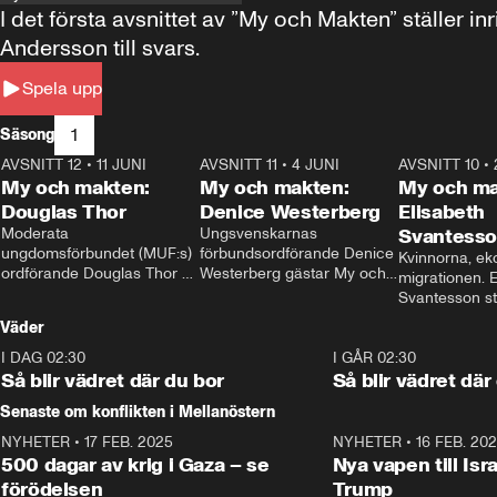
I det första avsnittet av ”My och Makten” ställe
Andersson till svars.
Spela upp
1
Säsong
AVSNITT 12
•
11 JUNI
26:27
AVSNITT 11
•
4 JUNI
23:40
AVSNITT 10
•
My och makten:
My och makten:
My och ma
Douglas Thor
Denice Westerberg
Elisabeth
Moderata 
Ungsvenskarnas 
Svantess
ungdomsförbundet (MUF:s) 
förbundsordförande Denice 
Kvinnorna, ek
ordförande Douglas Thor 
Westerberg gästar My och 
migrationen. E
gästar My och makten. I 
makten. I avsnittet 
Svantesson stäl
avsnittet diskuteras 
diskuteras migrationsfrågan 
när finansmini
Väder
tonårsutvisningarna och hur 
och hur SD ska locka 
Moderaterna ska locka 
kvinnliga väljare. 
I DAG 02:30
1:06
I GÅR 02:30
väljare till valet i höst. 
Så blir vädret där du bor
Så blir vädret där
Senaste om konflikten i Mellanöstern
NYHETER
•
17 FEB. 2025
0:45
NYHETER
•
16 FEB. 20
500 dagar av krig i Gaza – se
Nya vapen till Isr
förödelsen
Trump