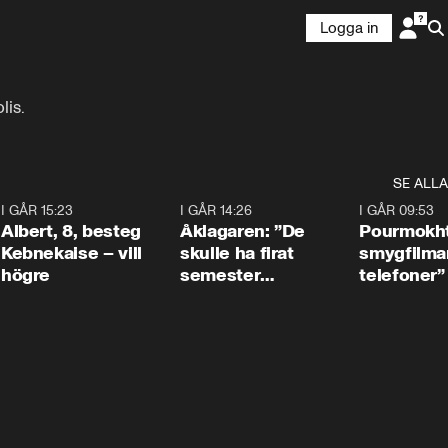
Logga in
lis.
SE ALLA
5
I GÅR 15:23
0:54
I GÅR 14:26
1:54
I GÅR 09:53
Albert, 8, besteg
Åklagaren: ”De
Pourmokht
Kebnekaise – vill
skulle ha firat
smygfilma
högre
semester
telefoner”
tillsammans”