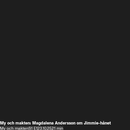
My och makten: Magdalena Andersson om Jimmie-hånet
My och makten
S1 E1
23.10.25
21 min