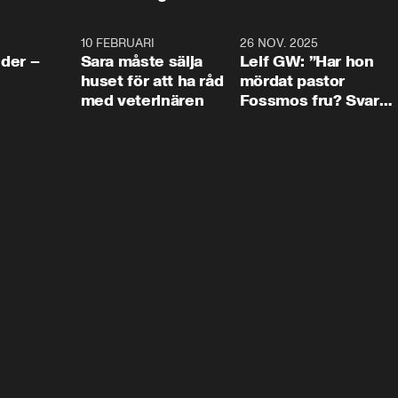
4:24
10 FEBRUARI
4:13
26 NOV. 2025
8:1
der –
Sara måste sälja
Leif GW: ”Har hon
huset för att ha råd
mördat pastor
med veterinären
Fossmos fru? Svar
nej.”