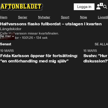
Logga in
Hem
Serier
Nyheter
Sport
Nöje
Livsstil
Halfvarssons fiasko fullbordat – utslagen i kvarten
Längdskidor
Calle Halfvarsson missar kvartsfinalen.
Se mer
Längdskidor
•
10.01.26
•
134 sek
Senast
SE ALLA
19 MARS
0:26
16 MARS
Frida Karlsson öppnar för fortsättning:
Svahn: ”Hur 
”en omförhandling med mig själv”
diskussion?