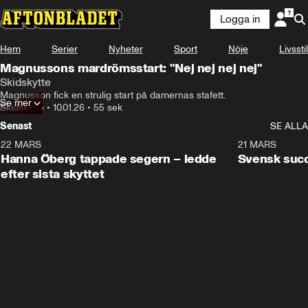
Logga in
Hem
Serier
Nyheter
Sport
Nöje
Livsstil
Magnussons mardrömsstart: "Nej nej nej nej"
Skidskytte
Magnusson fick en strulig start på damernas stafett.
Se mer
Skidskytte
•
10.01.26
•
55 sek
Senast
SE ALLA
22 MARS
0:55
21 MARS
Hanna Öberg tappade segern – ledde
Svensk succ
efter sista skyttet