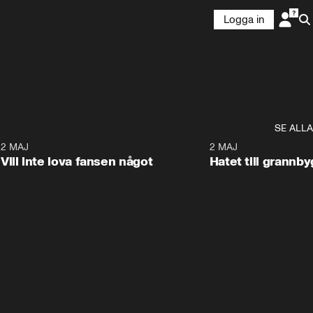
Logga in
SE ALLA
9
2 MAJ
0:33
2 MAJ
Vill inte lova fansen något
Hatet till grannb