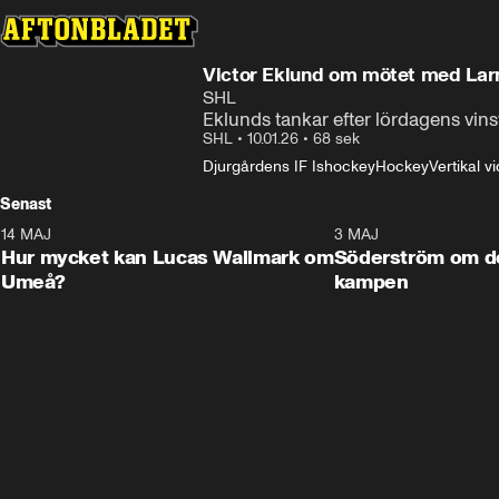
Victor Eklund om mötet med Lar
SHL
Eklunds tankar efter lördagens vins
SHL
•
10.01.26
•
68 sek
Djurgårdens IF Ishockey
Hockey
Vertikal v
Senast
14 MAJ
1:18
3 MAJ
Plus
Hur mycket kan Lucas Wallmark om
Söderström om d
Umeå?
kampen