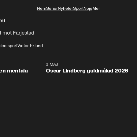
Hem
Serier
Nyheter
Sport
Nöje
Mer
Livsstil
mi
t mot Färjestad
ideo sport
Victor Eklund
2:26
3 MAJ
1:0
en mentala
Oscar Lindberg guldmålad 2026