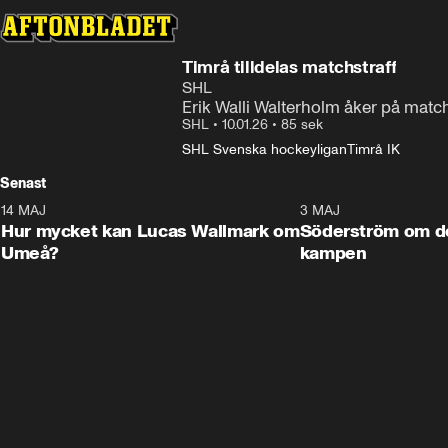
Timrå tilldelas matchstraff
SHL
Erik Walli Walterholm åker på match
SHL
•
10.01.26
•
85 sek
SHL Svenska hockeyligan
Timrå IK
Senast
14 MAJ
1:18
3 MAJ
Plus
Hur mycket kan Lucas Wallmark om
Söderström om d
Umeå?
kampen