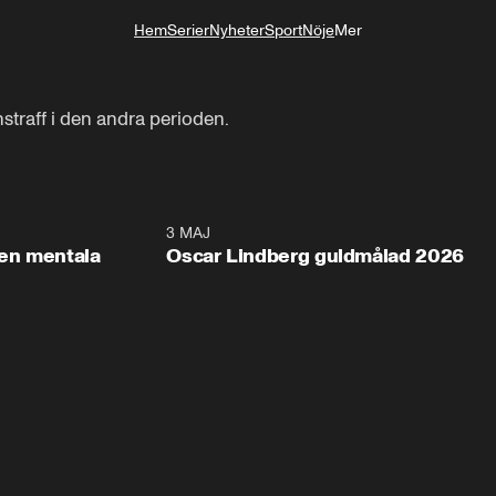
Hem
Serier
Nyheter
Sport
Nöje
Mer
Livsstil
straff i den andra perioden.
2:26
3 MAJ
1:0
en mentala
Oscar Lindberg guldmålad 2026