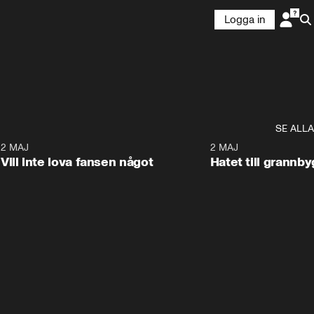
Logga in
SE ALLA
9
2 MAJ
0:33
2 MAJ
Vill inte lova fansen något
Hatet till grannb