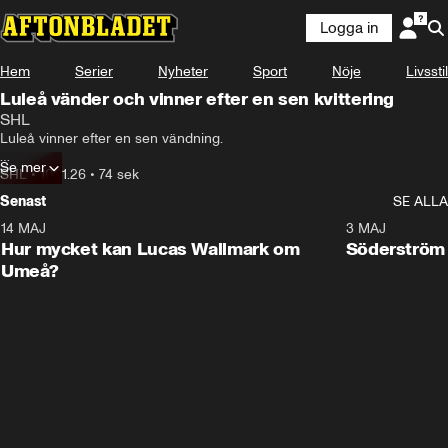
Logga in
Hem
Serier
Nyheter
Sport
Nöje
Livsstil
Luleå vänder och vinner efter en sen kvittering
SHL
Luleå vinner efter en sen vändning.

Se mer
Se highlights från matchen här.
SHL
•
10.01.26
•
74 sek
Senast
SE ALLA
14 MAJ
1:18
3 MAJ
Plus
Hur mycket kan Lucas Wallmark om
Söderström
Umeå?