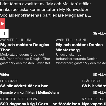
I det första avsnittet av ”My och Makten” ställer 
inrikespolitiska kommentatorn My Rohwedder 
Socialdemokraternas partiledare Magdalena 
Andersson till svars.
1
SE ALLA
AVSNITT 12
•
11 JUNI
26:27
AVSNITT 11
•
4 JUNI
2
My och makten: Douglas
My och makten: Denice
Thor
Westerberg
Moderata ungdomsförbundet 
Ungsvenskarnas 
(MUF:s) ordförande Douglas Thor 
förbundsordförande Denice 
gästar My och makten. I avsnittet 
Westerberg gästar My och makten.
diskuteras tonårsutvisningarna och 
avsnittet diskuteras migrationsfrå
hur Moderaterna ska locka väljare till 
och hur SD ska locka kvinnliga 
Väder
SE ALLA
valet i höst. 
väljare. 
I DAG 02:30
1:06
I GÅR 02:30
Så blir vädret där du bor
Så blir vädr
Senaste om konflikten i Mellanöstern
SE ALLA
NYHETER
•
17 FEB. 2025
0:45
NYHETER
•
16 F
500 dagar av krig i Gaza – se förödelsen
Nya vapen ti