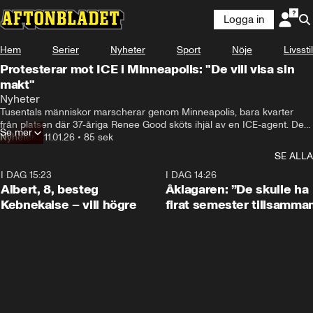
Logga in
Hem
Serier
Nyheter
Sport
Nöje
Livsstil
Protesterar mot ICE i Minneapolis: "De vill visa sin
makt"
Nyheter
Tusentals människor marscherar genom Minneapolis, bara kvarter 
från platsen där 37-åriga Renee Good sköts ihjäl av en ICE-agent. De 
Se mer
kräver att migrationspolisen ICE lämnar staden. Samtidigt är fler 
Nyheter
•
11.01.26
•
85 sek
agenter på väg.
SE ALLA
I DAG 15:23
0:54
I DAG 14:26
Albert, 8, besteg
Åklagaren: ”De skulle ha
Kebnekaise – vill högre
firat semester tillsamma