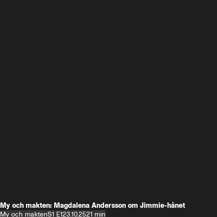
My och makten: Magdalena Andersson om Jimmie-hånet
My och makten
S1 E1
23.10.25
21 min