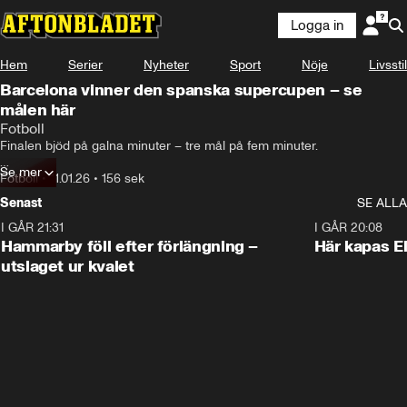
Logga in
Hem
Serier
Nyheter
Sport
Nöje
Livsstil
Barcelona vinner den spanska supercupen – se
målen här
Fotboll
Finalen bjöd på galna minuter – tre mål på fem minuter.

Se mer
Se highlights från matchen här.
Fotboll
•
11.01.26
•
156 sek
Senast
SE ALLA
I GÅR 21:31
1:28
I GÅR 20:08
Hammarby föll efter förlängning –
Här kapas El
utslaget ur kvalet