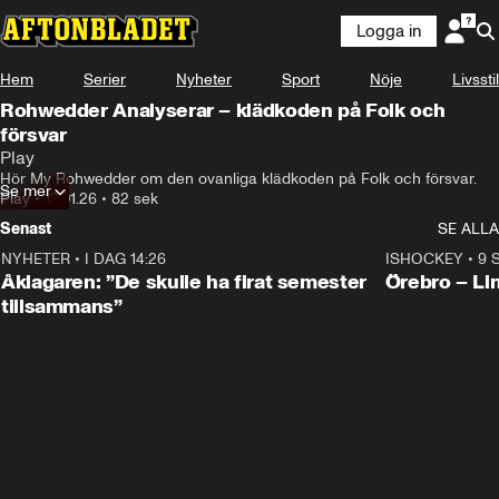
Logga in
Hem
Serier
Nyheter
Sport
Nöje
Livsstil
Rohwedder Analyserar – klädkoden på Folk och
försvar
Play
Hör My Rohwedder om den ovanliga klädkoden på Folk och försvar.
Se mer
Play
•
12.01.26
•
82 sek
Senast
SE ALLA
NYHETER
•
I DAG 14:26
1:54
ISHOCKEY
•
9 
Plus
Åklagaren: ”De skulle ha firat semester
Örebro – Li
tillsammans”