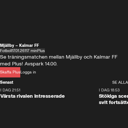
Mjällby – Kalmar FF
Fotboll
17.01.26
117 min
Plus
Se träningsmatchen mellan Mjällby och Kalmar FF 
med Plus! Avspark 14.00.
Skaffa Plus
Logga in
Senast
SE ALLA
I DAG 21:51
0:31
I DAG 18:53
Värsta rivalen intresserade
Stökiga sce
svit fortsätt