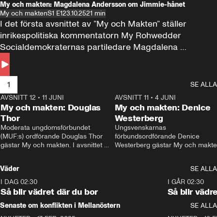
My och makten: Magdalena Andersson om Jimmie-hånet
My och makten
S1 E1
23.10.25
21 min
I det första avsnittet av ”My och Makten” ställer 
inrikespolitiska kommentatorn My Rohwedder 
Socialdemokraternas partiledare Magdalena 
Andersson till svars.
1
SE ALLA
AVSNITT 12
•
11 JUNI
26:27
AVSNITT 11
•
4 JUNI
2
My och makten: Douglas
My och makten: Denice
Thor
Westerberg
Moderata ungdomsförbundet 
Ungsvenskarnas 
(MUF:s) ordförande Douglas Thor 
förbundsordförande Denice 
gästar My och makten. I avsnittet 
Westerberg gästar My och makten.
diskuteras tonårsutvisningarna och 
avsnittet diskuteras migrationsfrå
hur Moderaterna ska locka väljare till 
och hur SD ska locka kvinnliga 
Väder
SE ALLA
valet i höst. 
väljare. 
I DAG 02:30
1:06
I GÅR 02:30
Så blir vädret där du bor
Så blir vädr
Senaste om konflikten i Mellanöstern
SE ALLA