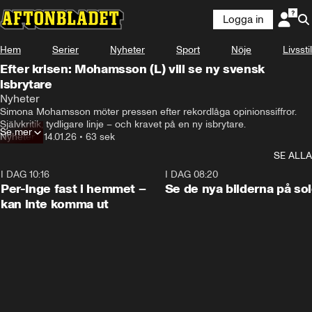
Logga in
Hem
Serier
Nyheter
Sport
Nöje
Livsstil
Efter krisen: Mohamsson (L) vill se ny svensk
isbrytare
Nyheter
Simona Mohamsson möter pressen efter rekordlåga opinionssiffror. 
Självkritik, tydligare linje – och kravet på en ny isbrytare.
Se mer
Nyheter
•
14.01.26
•
63 sek
SE ALLA
I DAG 10:16
1:26
I DAG 08:20
Per-Inge fast i hemmet –
Se de nya bilderna på so
kan inte komma ut