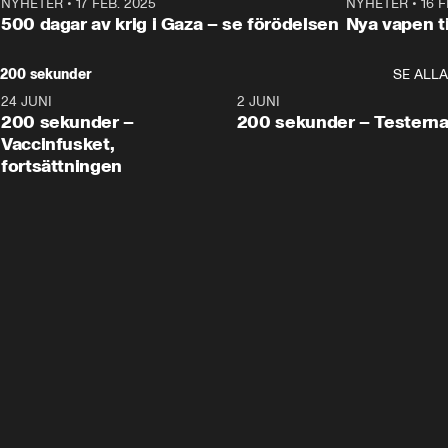
NYHETER
•
17 FEB. 2025
0:45
NYHETER
•
16 F
500 dagar av krig i Gaza – se förödelsen
Nya vapen ti
200 sekunder
SE ALLA
24 JUNI
5:00
2 JUNI
200 sekunder –
200 sekunder – Testern
Vaccinfusket,
fortsättningen