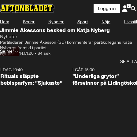
Logga in
Hem
Serier
Nyheter
Sport
Nöje
Livsstil
Jimmie Åkessons besked om Katja Nyberg
Nyheter
Partiledaren Jimmie Åkesson (SD) kommenterar partikollegans Katja 
Nybergs framtid i partiet.
Se mer
Nyheter
•
14.01.26
•
64 sek
SE ALLA
I DAG 10:40
1:01
I GÅR 15:00
Rituals släppte
”Underliga grytor"
bebisparfym: ”Sjukaste”
försvinner på Lidingösko