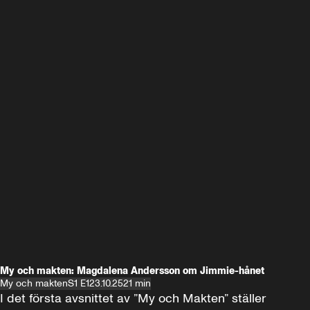
My och makten: Magdalena Andersson om Jimmie-hånet
My och makten
S1 E1
23.10.25
21 min
I det första avsnittet av ”My och Makten” ställer 