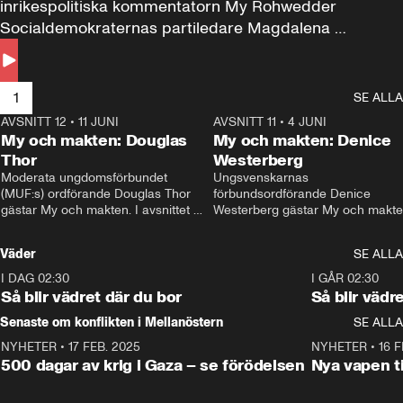
inrikespolitiska kommentatorn My Rohwedder 
Socialdemokraternas partiledare Magdalena 
Andersson till svars.
1
SE ALLA
AVSNITT 12
•
11 JUNI
26:27
AVSNITT 11
•
4 JUNI
2
My och makten: Douglas
My och makten: Denice
Thor
Westerberg
Moderata ungdomsförbundet 
Ungsvenskarnas 
(MUF:s) ordförande Douglas Thor 
förbundsordförande Denice 
gästar My och makten. I avsnittet 
Westerberg gästar My och makten.
diskuteras tonårsutvisningarna och 
avsnittet diskuteras migrationsfrå
hur Moderaterna ska locka väljare till 
och hur SD ska locka kvinnliga 
Väder
SE ALLA
valet i höst. 
väljare. 
I DAG 02:30
1:06
I GÅR 02:30
Så blir vädret där du bor
Så blir vädr
Senaste om konflikten i Mellanöstern
SE ALLA
NYHETER
•
17 FEB. 2025
0:45
NYHETER
•
16 F
500 dagar av krig i Gaza – se förödelsen
Nya vapen ti