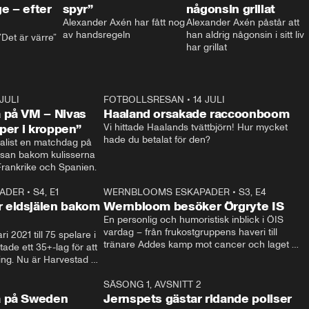
e – efter
spyr”
någonsin grillat
Alexander Axén har fått nog 
Alexander Axén påstår att 
av handsregeln
han aldrig någonsin i sitt liv 
Det är värre”
har grillat
 JULI
36:52
FOTBOLLSRESAN
•
14 JULI
0:3
 på VM – Nivas
Haaland orsakade raccoonboom
yper i kroppen”
Vi hittade Haalands tvättbjörn! Hur mycket 
hade du betalat för den?
list en matchdag på 
esan bakom kulisserna 
på semifinalen mellan Frankrike och Spanien. 
ADER
•
S4, E1
32:14
WERNBLOOMS ESKAPADER
•
S3, E4
33:1
Plus
 eldsjälen bakom
Wernbloom besöker Örgryte IS
En personlig och humoristisk inblick i ÖIS 
vardag – från frukostgruppens haveri till 
i 2021 till 75 spelare i 
tränare Addes kamp mot cancer och laget 
de ett 35+-lag för att 
som siktar mot Allsvenskan.
ing. Nu är Harvestad 
ch Wernbloom kliver 
14:14
SÄSONG 1, AVSNITT 2
24:5
a på Sweden
Jernspets gästar ridande poliser