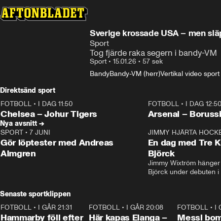
Sverige krossade USA – men släp
Sport
Tog fjärde raka segern i bandy-VM
Sport
•
15.01.26
•
57 sek
Bandy
Bandy-VM (herr)
Vertikal video sport
Direktsänd sport
FOTBOLL
•
I DAG 11:50
FOTBOLL
•
I DAG 12:5
Plus
Plus
Chelsea – Johur Tigers
Arsenal – Boruss
Nya avsnitt →
SPORT
•
7 JUNI
16:36
JIMMY HJÄRTA HOCK
Gör löptester med Andreas
En dag med Tre K
Almgren
Björck
Jimmy Wixtröm hänger 
Björck under debuten i
Senaste sportklippen
FOTBOLL
•
I GÅR 21:31
1:28
FOTBOLL
•
I GÅR 20:08
1:07
FOTBOLL
•
I
Hammarby föll efter
Här kapas Elanga –
Messi bo