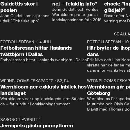
Guidettis skor i
nej – felaktig info”
chock: ”I
poolen
John Guidetti och Pontus 
glädje!?”
Wernbloom pratar gamla 
John Guidetti om stjärnans 
Rasar efter N
landslagsminnen från 2016
utfall: ”Fick fiska upp”
varning mot D
SE ALLA
8
FOTBOLLSRESAN
•
14 JULI
41:35
FOTBOLLSRESAN
•
10
Fotbollsresan hittar Haalands
Här bryter de ih
tvättbjörn i Dallas
dans
Fotbollsresan hittar Haalands tvättbjörn i Dallas
Erik Niva och Linn Nord
skratta när de får se 
dans inför Frankrikes st
VM-kvartsfinalen. 
4
WERNBLOOMS ESKAPADER
•
S2, E4
24:20
WERNBLOOMS ESKAP
Plus
Wernbloom ger exklusiv inblick hos
Wernbloom går på
landslaget
Göteborg
Wernbloom visar upp landslagets inre: Så äter 
Wernblooms Eskapader:
de – får rundtur i omklädningsrummet
Mutumba och Oisin Cant
Blåvitt med Thomas Bo
0
SÄSONG 1, AVSNITT 1
25:12
Jernspets gästar pararyttaren