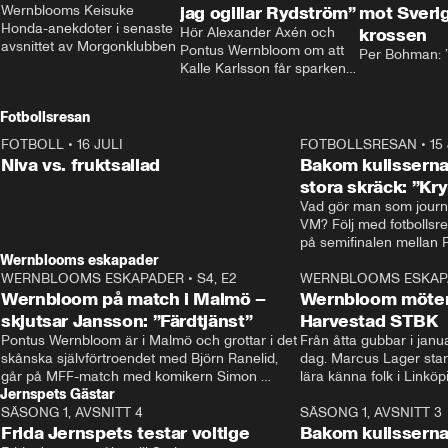
Wernblooms Keisuke 
jag ogillar Rydström”
mot Sverig
Honda-anekdoter i senaste 
Hör Alexander Axén och 
krossen
avsnittet av Morgonklubben
Pontus Wernbloom om att 
Per Bohman: ”
Kalle Karlsson får sparken 
från Bajen och att Henrik 
Rydström tar över
Fotbollsresan
FOTBOLL
•
16 JULI
0:44
FOTBOLLSRESAN
•
15
Niva vs. fruktsallad
Bakom kulisserna
stora skräck: ”Kr
Vad gör man som journa
VM? Följ med fotbollsr
Wernblooms eskapader
WERNBLOOMS ESKAPADER
•
S4, E2
38:23
WERNBLOOMS ESKAP
Wernbloom på match i Malmö –
Wernbloom möter
skjutsar Jansson: ”Färdtjänst”
Harvestad STBK
Pontus Wernbloom är i Malmö och grottar i det 
Från åtta gubbar i januar
skånska självförtroendet med Björn Ranelid, 
dag. Marcus Lager starta
går på MFF-match med komikern Simon 
lära känna folk i Linköp
Jernspets Gästar
”Chippen” Svensson och hjälper skadade 
STBK en institution – o
SÄSONG 1, AVSNITT 4
stjärnbacken Pontus Jansson hem. 
13:37
rakt in i värmen.
SÄSONG 1, AVSNITT 3
Frida Jernspets testar voltige
Bakom kulissern