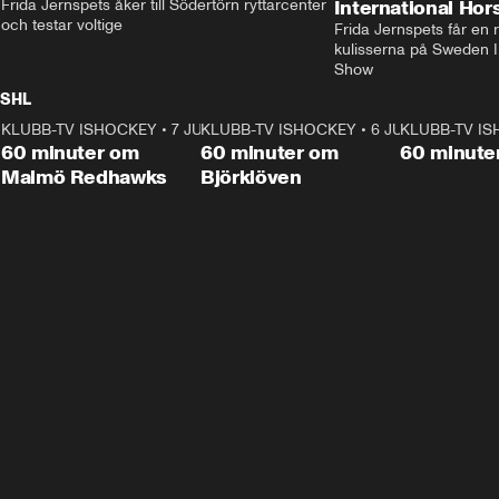
Frida Jernspets åker till Södertörn ryttarcenter 
International Ho
och testar voltige
Frida Jernspets får en 
kulisserna på Sweden In
Show
SHL
KLUBB-TV ISHOCKEY
1:02:53
•
7 JUNI
KLUBB-TV ISHOCKEY
1:00:59
•
6 JUNI
KLUBB-TV I
Plus
Plus
60 minuter om
60 minuter om
60 minute
Malmö Redhawks
Björklöven