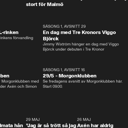
stort för Malmö
1:04
SÄSONG 1, AVSNITT 29
17:3
L-rinken
En dag med Tre Kronors Viggo
inkens förvandling
Björck
Jimmy Wixtröm hänger en dag med Viggo 
Björck under debuten i Tre Kronor
SÄSONG 1, AVSNITT 16
bben
29/5 - Morgonklubben
av Morgonklubben med 
Se fredagens avsnitt av Morgonklubben här. 
nder Axén och Simon 
Start 09.00. 
0:26
29 MAJ
0:30
26 MAJ
0:3
timata hån
”Jag är så trött så jag
Axén har aldrig