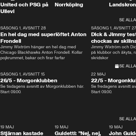
United och PSG på
Norrköping
Landskron
Ullevi
SE ALLA
8
SÄSONG 1, AVSNITT 28
20:38
SÄSONG 1, AVSNITT 2
Plus
En hel dag med superlöftet Anton
Dick & Jimmy test
Frondell
chockas av skill
Jimmy Wixtröm hänger en hel dag med 
Jimmy Wixtröm och Dick
Chicago Blackhawks Anton Frondell. Kollar 
på klubbor och åkyta, r
pojkrummet, bakar och firar farfar
skridskor 
SE ALLA
SÄSONG 1, AVSNITT 15
22 MAJ
26/5 - Morgonklubben
22/5 - Morgonkl
Se tisdagens avsnitt av Morgonklubben här. 
Se fredagens avsnitt a
Start 09.00. 
Start 09.00. 
SE ALLA
1
19 MAJ
0:43
19 MAJ
0:39
19 MAJ
Stjärnan kastade
Guidetti: ”Nej, nej,
John Guide