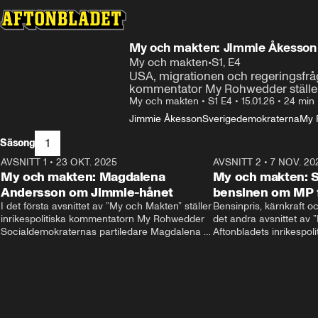
My och makten: Jimmie Åkesson
My och makten
•
S1, E4
USA, migrationen och regeringsfråga
kommentator My Rohwedder ställer 
My och makten
•
S1 E4
•
15.01.26
•
24 min
Jimmie Åkesson
Sverigedemokraterna
My 
1
Säsong
AVSNITT 1
•
23 OKT. 2025
20:51
AVSNITT 2
•
7 NOV. 20
My och makten: Magdalena
My och makten: Så
Andersson om Jimmie-hånet
bensinen om MP 
I det första avsnittet av ”My och Makten” ställer 
Bensinpris, kärnkraft och
inrikespolitiska kommentatorn My Rohwedder 
det andra avsnittet av 
Socialdemokraternas partiledare Magdalena 
Aftonbladets inrikespol
Andersson till svars.
Rohwedder ställer Miljöp
Helldén till svars.