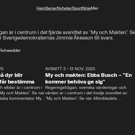
Hem
Serier
Nyheter
Sport
Nöje
Mer
Livsstil
n är i centrum i det fjärde avsnittet av ”My och Makten”. Se 
Sverigedemokraternas Jimmie Åkesson till svars.
Rohwedder
25
19:35
AVSNITT 3
•
13 NOV. 2025
22:0
 dyr blir
My och makten: Ebba Busch – "En
får bestämma
kommer behöva ge sig"
 elbilar är i centrum i 
Regeringsfrågan, svenska värderingar och 
”My och Makten”. Se när 
vården är i centrum i det tredje avsnittet av 
itiska kommentator My 
”My och Makten”. Se när Aftonbladets 
artiets språkrör Daniel 
inrikespolitiska kommentator My Rohwedder 
ställer Kristdemokraternas Ebba Busch till 
svars.