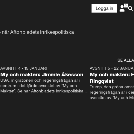
Logga in
när Aftonbladets inrikespolitiska 
SE ALLA
9
AVSNITT 4
•
15 JANUARI
24:00
AVSNITT 5
•
22 JANUA
My och makten: Jimmie Åkesson
My och makten: E
USA, migrationen och regeringsfrågan är i 
Ringqvist
centrum i det fjärde avsnittet av ”My och 
Trump, den gröna omstä
Makten”. Se när Aftonbladets inrikespolitiska 
regeringsfrågan är i cen
kommentator My Rohwedder ställer 
avsnittet av ”My och Ma
Sverigedemokraternas Jimmie Åkesson till 
Aftonbladets inrikespol
svars.
Rohwedder ställer Cente
Thand Ring till svars.