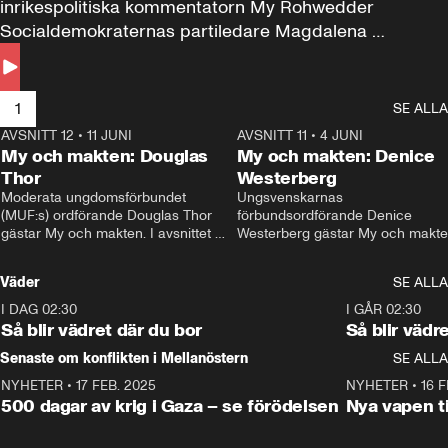
inrikespolitiska kommentatorn My Rohwedder 
Socialdemokraternas partiledare Magdalena 
Andersson till svars.
1
SE ALLA
AVSNITT 12
•
11 JUNI
26:27
AVSNITT 11
•
4 JUNI
2
My och makten: Douglas
My och makten: Denice
Thor
Westerberg
Moderata ungdomsförbundet 
Ungsvenskarnas 
(MUF:s) ordförande Douglas Thor 
förbundsordförande Denice 
gästar My och makten. I avsnittet 
Westerberg gästar My och makten.
diskuteras tonårsutvisningarna och 
avsnittet diskuteras migrationsfrå
hur Moderaterna ska locka väljare till 
och hur SD ska locka kvinnliga 
Väder
SE ALLA
valet i höst. 
väljare. 
I DAG 02:30
1:06
I GÅR 02:30
Så blir vädret där du bor
Så blir vädr
Senaste om konflikten i Mellanöstern
SE ALLA
NYHETER
•
17 FEB. 2025
0:45
NYHETER
•
16 F
500 dagar av krig i Gaza – se förödelsen
Nya vapen ti