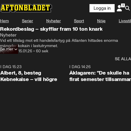
Logga in
Hem
Serier
Nyheter
Sport
Nöje
Livsstil
Rekordbeslag – skyfflar fram 10 ton knark
Nyheter
Vid ett tillslag mot ett handelsfartyg på Atlanten hittades enorma 
mängder kokain i lastutrymmet.
Se mer
Nyheter
•
15.01.26
•
60 sek
SE ALLA
I DAG 15:23
0:54
I DAG 14:26
Albert, 8, besteg
Åklagaren: ”De skulle ha
Kebnekaise – vill högre
firat semester tillsamma