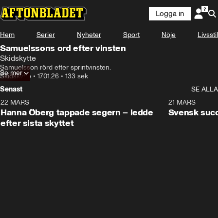
Logga in
Hem
Serier
Nyheter
Sport
Nöje
Livsstil
Samuelssons ord efter vinsten
Skidskytte
Samuelsson rörd efter sprintvinsten.
Se mer
Skidskytte
•
17.01.26
•
133 sek
Senast
SE ALLA
22 MARS
0:55
21 MARS
Hanna Öberg tappade segern – ledde
Svensk succ
efter sista skyttet