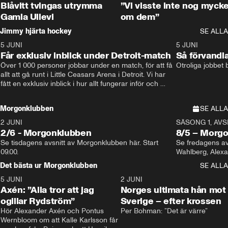
Blåvitt tvingas utrymma
”Vi visste inte nog mycke
Gamla Ullevi
om dem”
Jimmy hjärta hockey
SE ALLA
5 JUNI
11:14
5 JUNI
Får exklusiv inblick under Detroit-match
Så förvandl
Över 1 000 personer jobbar under en match, för att få 
Otroliga jobbet
allt att gå runt i Little Ceasars Arena i Detroit. Vi har 
fått en exklusiv inblick i hur allt fungerar inför och 
under match i världens bästa hockeyliga
Morgonklubben
SE ALLA
2 JUNI
SÄSONG 1, AVSN
2/6 - Morgonklubben
8/5 – Morg
Se tisdagens avsnitt av Morgonklubben här. Start 
Se fredagens av
09.00. 
Det bästa ur Morgonklubben
SE ALLA
5 JUNI
0:44
2 JUNI
Axén: ”Alla tror att jag
Norges ultimata hån mot
ogillar Rydström”
Sverige – efter krossen
Hör Alexander Axén och Pontus 
Per Bohman: ”Det är värre”
Wernbloom om att Kalle Karlsson får 