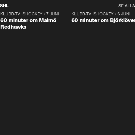
SHL
SE ALLA
KLUBB-TV ISHOCKEY
•
7 JUNI
1:02:53
KLUBB-TV ISHOCKEY
•
6 JUNI
1:0
Plus
60 minuter om Malmö
60 minuter om Björklöve
Redhawks