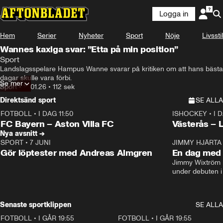
Logga in
Hem
Serier
Nyheter
Sport
Nöje
Livsstil
Wannes kaxiga svar: ”Etta på min position”
Sport
Landslagsspelare Hampus Wanne svarar på kritiken om att hans bästa 
dagar skulle vara förbi.
Se mer
Sport
•
19.01.26
•
112 sek
Direktsänd sport
SE ALLA
FOTBOLL
•
I DAG 11:50
ISHOCKEY
•
I 
Plus
Plus
FC Bayern – Aston Villa FC
Västerås – 
Nya avsnitt →
SPORT
•
7 JUNI
16:36
JIMMY HJÄRTA
Gör löptester med Andreas Almgren
En dag med 
Jimmy Wixtröm 
under debuten i
Senaste sportklippen
SE ALLA
FOTBOLL
•
I GÅR 19:55
0:29
FOTBOLL
•
I GÅR 19:55