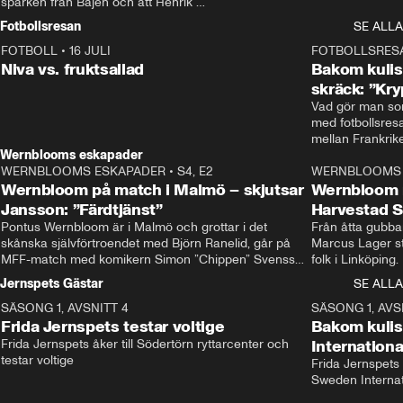
sparken från Bajen och att Henrik 
Rydström tar över
Fotbollsresan
SE ALLA
FOTBOLL
•
16 JULI
0:44
FOTBOLLSRES
Niva vs. fruktsallad
Bakom kulis
skräck: ”Kry
Vad gör man som
med fotbollsres
Wernblooms eskapader
WERNBLOOMS ESKAPADER
•
S4, E2
38:23
WERNBLOOMS 
Wernbloom på match i Malmö – skjutsar
Wernbloom 
Jansson: ”Färdtjänst”
Harvestad 
Pontus Wernbloom är i Malmö och grottar i det 
Från åtta gubbar 
skånska självförtroendet med Björn Ranelid, går på 
Marcus Lager sta
MFF-match med komikern Simon ”Chippen” Svensson 
folk i Linköping
och hjälper skadade stjärnbacken Pontus Jansson 
och Wernbloom kl
Jernspets Gästar
SE ALLA
hem. 
SÄSONG 1, AVSNITT 4
13:37
SÄSONG 1, AVS
Frida Jernspets testar voltige
Bakom kuli
Frida Jernspets åker till Södertörn ryttarcenter och 
Internation
testar voltige
Frida Jernspets 
Sweden Interna