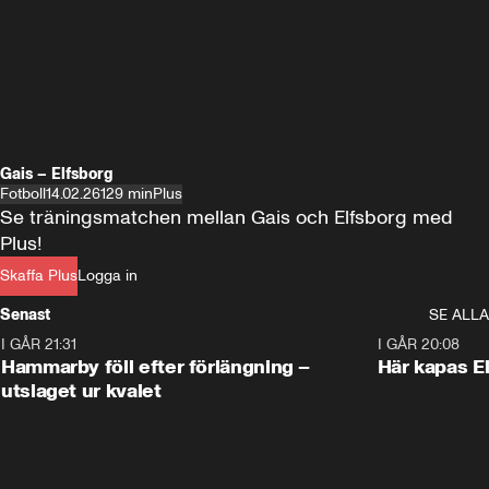
Gais – Elfsborg
Fotboll
14.02.26
129 min
Plus
Se träningsmatchen mellan Gais och Elfsborg med 
Plus!
Skaffa Plus
Logga in
Senast
SE ALLA
I GÅR 21:31
1:28
I GÅR 20:08
Hammarby föll efter förlängning –
Här kapas El
utslaget ur kvalet