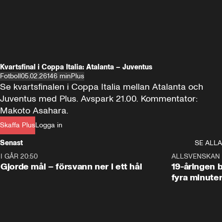
Kvartsfinal i Coppa Italia: Atalanta – Juventus
Fotboll
05.02.26
146 min
Plus
Se kvartsfinalen i Coppa Italia mellan Atalanta och 
Juventus med Plus. Avspark 21.00. Kommentator: 
Makoto Asahara.
Skaffa Plus
Logga in
Senast
SE ALLA
I GÅR 20:50
0:31
ALLSVENSKAN
Gjorde mål – försvann ner i ett hål
19-åringen b
fyra minute