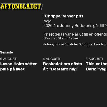
”Chrippa” vinner pris
Nöje
2026 års Johnny Bode-pris går till 
Priset delas varje år ut till en offen
Nöje
•
23.01.26
•
49 sek
Johnny Bode
Christofer ”Chrippa” Lundströ
Senaste
6 AUGUSTI
1:04
4 AUGUSTI
0:24
3 AUGUSTI
Lasse Holm sätter
Beskedet om nästa
This or th
plus på livet
år: ”Bestämt mig”
Dara: ”Väg