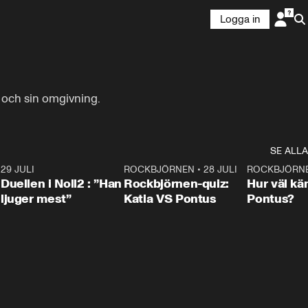
Logga in
älv och sin omgivning.
SE ALLA
9
29 JULI
0:47
ROCKBJÖRNEN
•
28 JULI
0:15
ROCKBJÖRN
Duellen i Noll2 : ”Han
Rockbjörnen-quiz:
Hur väl kä
ljuger mest”
Katia VS Pontus
Pontus?