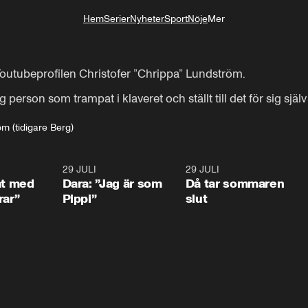
Hem
Serier
Nyheter
Sport
Nöje
Mer
Livsstil
Youtubeprofilen Christofer ”Chrippa” Lundström.

tlig person som trampat i klaveret och ställt till det för sig sj
m (tidigare Berg)
1:02
29 JULI
0:41
29 JULI
0:3
at med
Dara: ”Jag är som
Då tar sommaren
rar”
Pippi”
slut