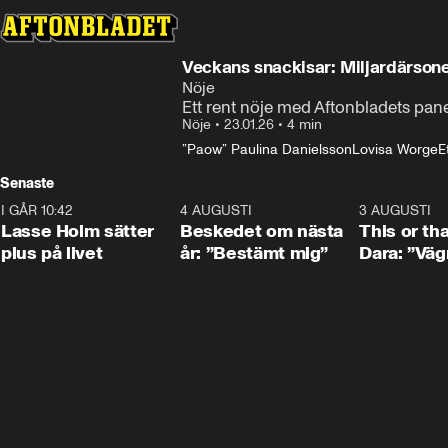
Veckans snackisar: Miljardärson
Nöje
Ett rent nöje med Aftonbladets pan
Nöje
•
23.01.26
•
4 min
”Paow” Paulina Danielsson
Lovisa Worge
E
Senaste
I GÅR 10:42
1:04
4 AUGUSTI
0:24
3 AUGUSTI
Lasse Holm sätter
Beskedet om nästa
This or th
plus på livet
år: ”Bestämt mig”
Dara: ”Väg