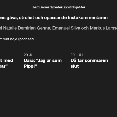
Hem
Serier
Nyheter
Sport
Nöje
Mer
Livsstil
ens gåva, otrohet och opassande instakommentaren
el Natalie Demirian Genna, Emanuel Silva och Markus Larss
tt rent nöje (podcast)
1:02
29 JULI
0:41
29 JULI
0:3
at med
Dara: ”Jag är som
Då tar sommaren
rar”
Pippi”
slut