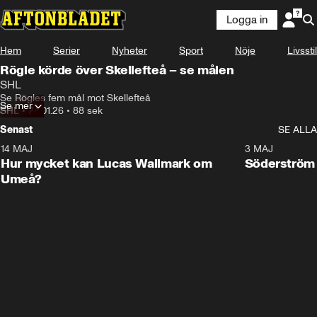
Logga in
Hem
Serier
Nyheter
Sport
Nöje
Livsstil
Rögle körde över Skellefteå – se målen
SHL
Se Rögles fem mål mot Skellefteå
Se mer
SHL
•
24.01.26
•
88 sek
Senast
SE ALLA
14 MAJ
1:18
3 MAJ
Plus
Hur mycket kan Lucas Wallmark om
Söderström
Umeå?