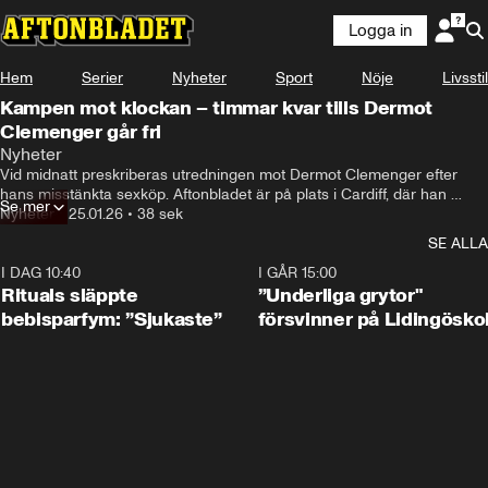
Logga in
Hem
Serier
Nyheter
Sport
Nöje
Livsstil
Kampen mot klockan – timmar kvar tills Dermot
Clemenger går fri
Nyheter
Vid midnatt preskriberas utredningen mot Dermot Clemenger efter 
hans misstänkta sexköp. Aftonbladet är på plats i Cardiff, där han 
Se mer
jobbat på en restaurang medan han hållit sig undan svensk lag.
Nyheter
•
25.01.26
•
38 sek
SE ALLA
I DAG 10:40
1:01
I GÅR 15:00
Rituals släppte
”Underliga grytor"
bebisparfym: ”Sjukaste”
försvinner på Lidingösko