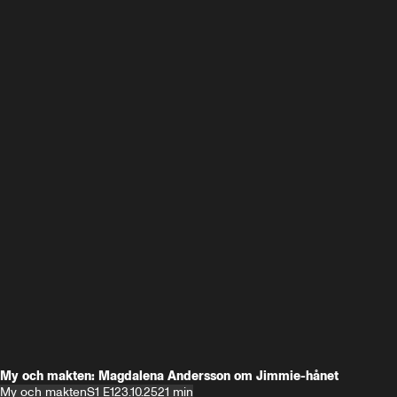
My och makten: Magdalena Andersson om Jimmie-hånet
My och makten
S1 E1
23.10.25
21 min