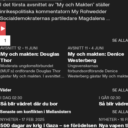
I det första avsnittet av ”My och Makten” ställer 
inrikespolitiska kommentatorn My Rohwedder 
Socialdemokraternas partiledare Magdalena 
Andersson till svars.
1
SE ALLA
AVSNITT 12
•
11 JUNI
26:27
AVSNITT 11
•
4 JUNI
2
My och makten: Douglas
My och makten: Denice
Thor
Westerberg
Moderata ungdomsförbundet 
Ungsvenskarnas 
(MUF:s) ordförande Douglas Thor 
förbundsordförande Denice 
gästar My och makten. I avsnittet 
Westerberg gästar My och makten.
diskuteras tonårsutvisningarna och 
avsnittet diskuteras migrationsfrå
hur Moderaterna ska locka väljare till 
och hur SD ska locka kvinnliga 
Väder
SE ALLA
valet i höst. 
väljare. 
I DAG 02:30
1:06
I GÅR 02:30
Så blir vädret där du bor
Så blir vädr
Senaste om konflikten i Mellanöstern
SE ALLA
NYHETER
•
17 FEB. 2025
0:45
NYHETER
•
16 F
500 dagar av krig i Gaza – se förödelsen
Nya vapen ti