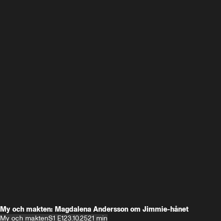
My och makten: Magdalena Andersson om Jimmie-hånet
My och makten
S1 E1
23.10.25
21 min