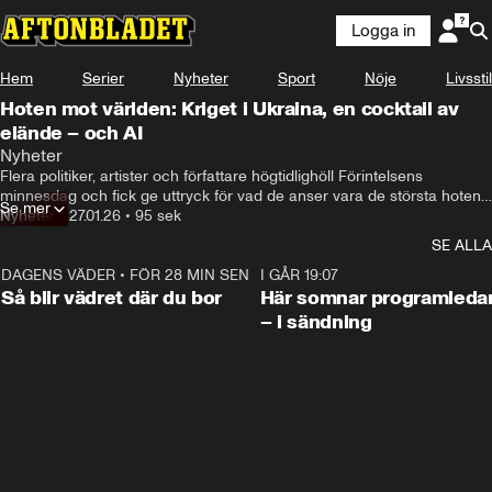
Logga in
Hem
Serier
Nyheter
Sport
Nöje
Livsstil
Hoten mot världen: Kriget i Ukraina, en cocktail av
elände – och AI
Nyheter
Flera politiker, artister och författare högtidlighöll Förintelsens 
minnesdag och fick ge uttryck för vad de anser vara de största hoten 
Se mer
mot världen och mänskligheten just nu.
Nyheter
•
27.01.26
•
95 sek
SE ALLA
DAGENS VÄDER
•
FÖR 28 MIN SEN
1:06
I GÅR 19:07
Så blir vädret där du bor
Här somnar programleda
– i sändning