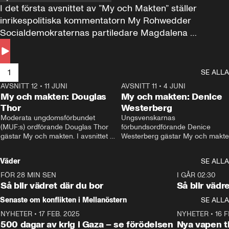
I det första avsnittet av ”My och Makten” ställer 
inrikespolitiska kommentatorn My Rohwedder 
Socialdemokraternas partiledare Magdalena 
Andersson till svars.
1
SE ALLA
AVSNITT 12
•
11 JUNI
26:27
AVSNITT 11
•
4 JUNI
2
My och makten: Douglas
My och makten: Denice
Thor
Westerberg
Moderata ungdomsförbundet 
Ungsvenskarnas 
(MUF:s) ordförande Douglas Thor 
förbundsordförande Denice 
gästar My och makten. I avsnittet 
Westerberg gästar My och makten.
diskuteras tonårsutvisningarna och 
avsnittet diskuteras migrationsfrå
hur Moderaterna ska locka väljare till 
och hur SD ska locka kvinnliga 
Väder
SE ALLA
valet i höst. 
väljare. 
FÖR 28 MIN SEN
1:06
I GÅR 02:30
Så blir vädret där du bor
Så blir vädr
Senaste om konflikten i Mellanöstern
SE ALLA
NYHETER
•
17 FEB. 2025
0:45
NYHETER
•
16 F
500 dagar av krig i Gaza – se förödelsen
Nya vapen ti