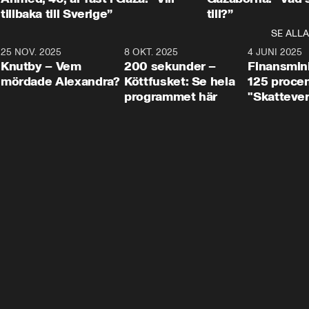
tillbaka till Sverige”
till?”
SE ALLA
3
25 NOV. 2025
31:05
8 OKT. 2025
4:29
4 JUNI 2025
Knutby – Vem
200 sekunder –
Finansmin
mördade Alexandra?
Köttfusket: Se hela
125 procent
programmet här
"Skattever
viktig uppg