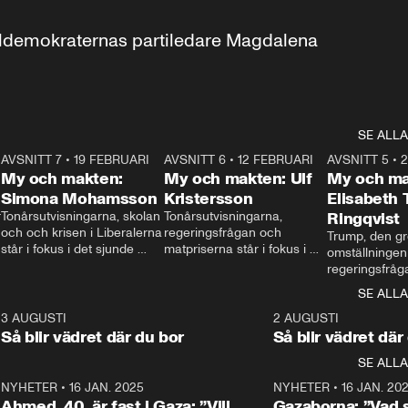
aldemokraternas partiledare Magdalena 
SE ALLA
7
AVSNITT 7
•
19 FEBRUARI
24:30
AVSNITT 6
•
12 FEBRUARI
27:30
AVSNITT 5
•
My och makten:
My och makten: Ulf
My och ma
Simona Mohamsson
Kristersson
Elisabeth
 
Tonårsutvisningarna, skolan 
Tonårsutvisningarna, 
Ringqvist
och och krisen i Liberalerna 
regeringsfrågan och 
Trump, den gr
står i fokus i det sjunde 
matpriserna står i fokus i 
omställningen
avsnittet av ”My och 
det sjätte avsnittet av ”My 
regeringsfråga
makten”. Se när 
och makten”. Se när 
centrum i det 
SE ALLA
Aftonbladets inrikespolitiska 
Aftonbladets inrikespolitiska 
avsnittet av ”
kommentator My 
kommentator My 
6
3 AUGUSTI
1:06
2 AUGUSTI
Makten”. Se nä
Rohwedder ställer 
Rohwedder ställer 
Så blir vädret där du bor
Så blir vädret där
Aftonbladets in
utbildnings- och 
statsminister Ulf Kristersson 
kommentator 
SE ALLA
integrationsminister Simona 
till svars.
Rohwedder stäl
Mohamsson till svars.
Centerpartiets
2
NYHETER
•
16 JAN. 2025
1:01
NYHETER
•
16 JAN. 20
Thand Ring till
Ahmed, 40, är fast i Gaza: ”Vill
Gazaborna: ”Vad s