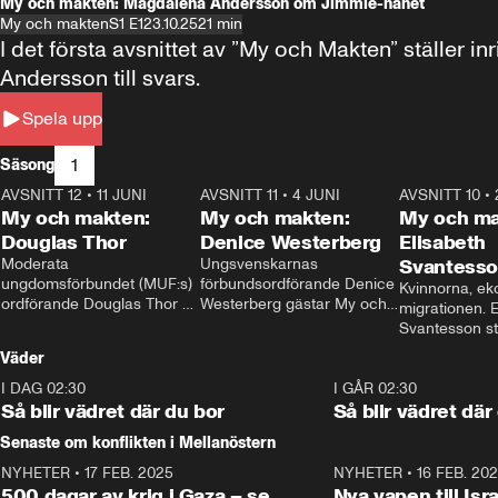
My och makten: Magdalena Andersson om Jimmie-hånet
My och makten
S1 E1
23.10.25
21 min
I det första avsnittet av ”My och Makten” ställe
Andersson till svars.
Spela upp
1
Säsong
AVSNITT 12
•
11 JUNI
26:27
AVSNITT 11
•
4 JUNI
23:40
AVSNITT 10
•
My och makten:
My och makten:
My och ma
Douglas Thor
Denice Westerberg
Elisabeth
Moderata 
Ungsvenskarnas 
Svantess
ungdomsförbundet (MUF:s) 
förbundsordförande Denice 
Kvinnorna, ek
ordförande Douglas Thor 
Westerberg gästar My och 
migrationen. E
gästar My och makten. I 
makten. I avsnittet 
Svantesson stäl
avsnittet diskuteras 
diskuteras migrationsfrågan 
när finansmini
Väder
tonårsutvisningarna och hur 
och hur SD ska locka 
Moderaterna ska locka 
kvinnliga väljare. 
I DAG 02:30
1:06
I GÅR 02:30
väljare till valet i höst. 
Så blir vädret där du bor
Så blir vädret där
Senaste om konflikten i Mellanöstern
NYHETER
•
17 FEB. 2025
0:45
NYHETER
•
16 FEB. 20
500 dagar av krig i Gaza – se
Nya vapen till Isr