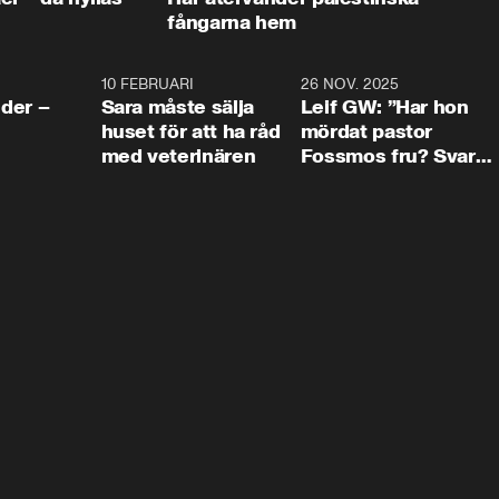
fångarna hem
4:24
10 FEBRUARI
4:13
26 NOV. 2025
8:1
der –
Sara måste sälja
Leif GW: ”Har hon
huset för att ha råd
mördat pastor
med veterinären
Fossmos fru? Svar
nej.”