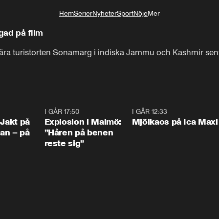
Hem
Serier
Nyheter
Sport
Nöje
Mer
Livsstil
ngad på film
ra turistorten Sonamarg i indiska Jammu och Kashmir sent på
0:33
I GÅR 17:50
1:10
I GÅR 12:33
0:2
 Jakt på
Explosion i Malmö:
Mjölkaos på Ica Maxi
an – på
”Håren på benen
reste sig”