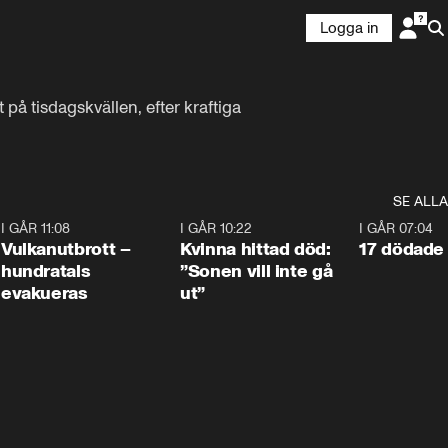
Logga in
 tisdagskvällen, efter kraftiga 
SE ALLA
4
I GÅR 11:08
0:27
I GÅR 10:22
1:12
I GÅR 07:04
Vulkanutbrott –
Kvinna hittad död:
17 dödade 
hundratals
”Sonen vill inte gå
evakueras
ut”