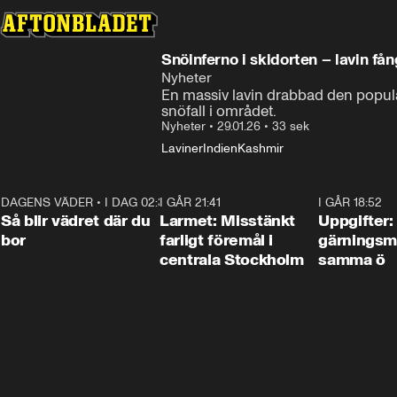
Snöinferno i skidorten – lavin få
Nyheter
En massiv lavin drabbad den populä
snöfall i området.
Nyheter
•
29.01.26
•
33 sek
Laviner
Indien
Kashmir
DAGENS VÄDER
•
I DAG 02:30
1:06
I GÅR 21:41
0:35
I GÅR 18:52
Så blir vädret där du
Larmet: Misstänkt
Uppgifter:
bor
farligt föremål i
gärningsm
centrala Stockholm
samma ö