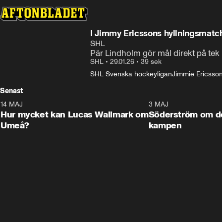
I Jimmy Ericssons hyllningsmatch
SHL
Pär Lindholm gör mål direkt på tek 
SHL
•
29.01.26
•
39 sek
SHL Svenska hockeyligan
Jimmie Ericsso
Senast
14 MAJ
1:18
3 MAJ
Plus
Hur mycket kan Lucas Wallmark om
Söderström om d
Umeå?
kampen