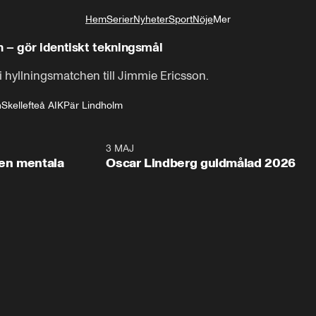
Hem
Serier
Nyheter
Sport
Nöje
Mer
Livsstil
 – gör identiskt tekningsmål
i hyllningsmatchen till Jimmie Ericsson.
n
Skellefteå AIK
Pär Lindholm
2:26
3 MAJ
1:0
en mentala
Oscar Lindberg guldmålad 2026