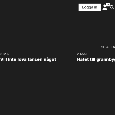
Logga in
SE ALLA
9
2 MAJ
0:33
2 MAJ
Vill inte lova fansen något
Hatet till grannb