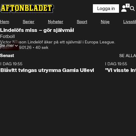
Logga in
Hem
Serier
Nyheter
Sport
Nöje
Livsstil
Lindelöfs miss – gör självmål
Fotboll
Victor Nilsson Lindelöf åker på ett självmål i Europa League.
Se mer
Fotboll
•
29.01.26
•
40 sek
Senast
SE ALLA
I DAG 19:55
0:29
I DAG 19:55
Blåvitt tvingas utrymma Gamla Ullevi
”Vi visste 