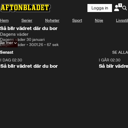
Logga in
Hem
Serier
Nyheter
Sport
Nöje
Livsstil
Så blir vädret där du bor
Dagens väder
Dagens väder 30 januari
Se mer
Dagens väder
•
30.01.26
•
67 sek
Senast
SE ALLA
I DAG 02:30
1:06
I GÅR 02:30
Så blir vädret där du bor
Så blir vädr