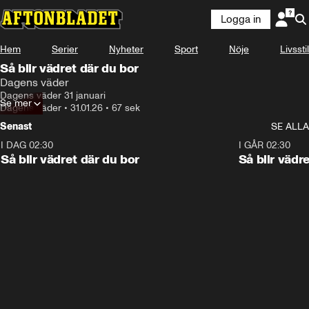
Logga in
Hem
Serier
Nyheter
Sport
Nöje
Livsstil
Så blir vädret där du bor
Dagens väder
Dagens väder 31 januari
Se mer
Dagens väder
•
31.01.26
•
67 sek
Senast
SE ALLA
I DAG 02:30
1:06
I GÅR 02:30
Så blir vädret där du bor
Så blir vädr