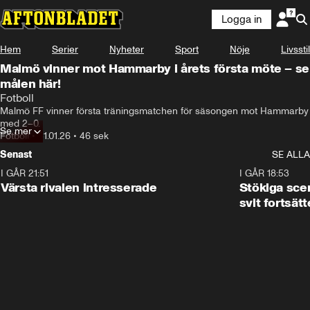
Logga in
Hem
Serier
Nyheter
Sport
Nöje
Livsstil
Malmö vinner mot Hammarby i årets första möte – se
målen här!
Fotboll
Malmö FF vinner första träningsmatchen för säsongen mot Hammarby 
med 2–0.
Se mer
Fotboll
•
31.01.26
•
46 sek
Senast
SE ALLA
I GÅR 21:51
0:31
I GÅR 18:53
Värsta rivalen intresserade
Stökiga sce
svit fortsätt