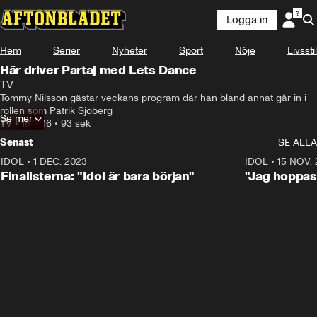
Logga in
Hem
Serier
Nyheter
Sport
Nöje
Livsstil
Här driver Partaj med Lets Dance
TV
Tommy Nilsson gästar veckans program där han bland annat går in i 
rollen som Patrik Sjöberg
Se mer
TV
•
18.07.16
•
93 sek
Senast
SE ALLA
IDOL
•
1 DEC. 2023
0:56
IDOL
•
15 NOV.
Finalisterna: "Idol är bara början"
"Jag hoppas 