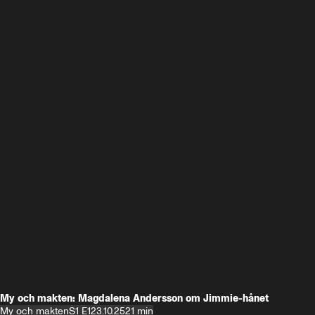
My och makten: Magdalena Andersson om Jimmie-hånet
My och makten
S1 E1
23.10.25
21 min