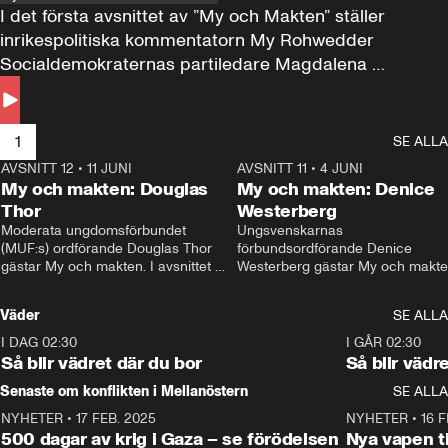
I det första avsnittet av ”My och Makten” ställer 
inrikespolitiska kommentatorn My Rohwedder 
Socialdemokraternas partiledare Magdalena 
Andersson till svars.
1
SE ALLA
AVSNITT 12
•
11 JUNI
26:27
AVSNITT 11
•
4 JUNI
2
My och makten: Douglas
My och makten: Denice
Thor
Westerberg
Moderata ungdomsförbundet 
Ungsvenskarnas 
(MUF:s) ordförande Douglas Thor 
förbundsordförande Denice 
gästar My och makten. I avsnittet 
Westerberg gästar My och makten.
diskuteras tonårsutvisningarna och 
avsnittet diskuteras migrationsfrå
hur Moderaterna ska locka väljare till 
och hur SD ska locka kvinnliga 
Väder
SE ALLA
valet i höst. 
väljare. 
I DAG 02:30
1:06
I GÅR 02:30
Så blir vädret där du bor
Så blir vädr
Senaste om konflikten i Mellanöstern
SE ALLA
NYHETER
•
17 FEB. 2025
0:45
NYHETER
•
16 F
500 dagar av krig i Gaza – se förödelsen
Nya vapen ti