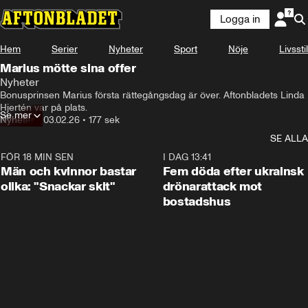
Logga in
Hem
Serier
Nyheter
Sport
Nöje
Livsstil
Marius mötte sina offer
Nyheter
Bonusprinsen Marius första rättegångsdag är över. Aftonbladets Linda 
Hjertén var på plats.
Se mer
Nyheter
•
03.02.26
•
177 sek
SE ALLA
FÖR 18 MIN SEN
1:11
I DAG 13:41
Män och kvinnor bastar
Fem döda efter ukrainsk
olika: "Snackar skit"
drönarattack mot
bostadshus