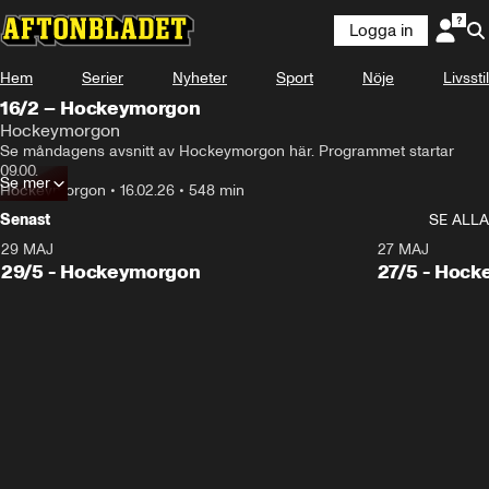
Logga in
Hem
Serier
Nyheter
Sport
Nöje
Livsstil
16/2 – Hockeymorgon
Hockeymorgon
Se måndagens avsnitt av Hockeymorgon här. Programmet startar 
09.00.
Se mer
Hockeymorgon
•
16.02.26
•
548 min
Senast
SE ALLA
29 MAJ
27 MAJ
29/5 - Hockeymorgon
27/5 - Hoc