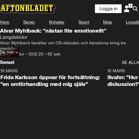
Logga in
Hem
Serier
Nyheter
Sport
Nöje
Livsstil
Alvar Myhlback: ”nästan lite emotionellt”
Längdskidor
Alvar Myhlback berättar om OS-debuten och känslorna kring tre 
medaljer
Se mer
Längdskidor
•
10.02.26
•
82 sek
Senast
SE ALLA
19 MARS
0:26
16 MARS
Frida Karlsson öppnar för fortsättning:
Svahn: ”Hur 
”en omförhandling med mig själv”
diskussion?