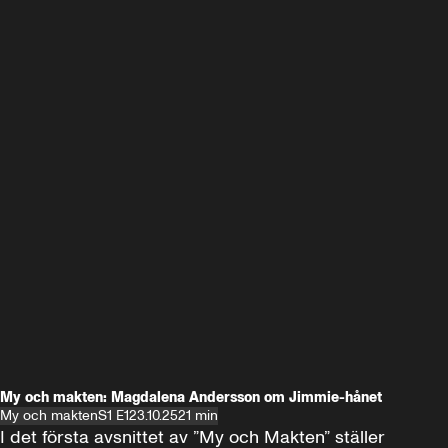
My och makten: Magdalena Andersson om Jimmie-hånet
My och makten
S1 E1
23.10.25
21 min
I det första avsnittet av ”My och Makten” ställer 