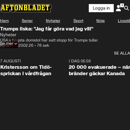
Logga in
Hem
Serier
Nyheter
Sport
Nöje
Livsstil
Trumps ilska: ”Jag får göra vad jag vill”
Nyheter
USA:s högsta domstol har satt stopp för Trumps tullar.
Se mer
Nyheter
•
20.02.26
•
78 sek
SE ALLA
7 AUGUSTI
0:42
I DAG 05:56
Kristersson om Tidö-
20 000 evakuerade – nä
sprickan i vårdfrågan
bränder gäckar Kanada