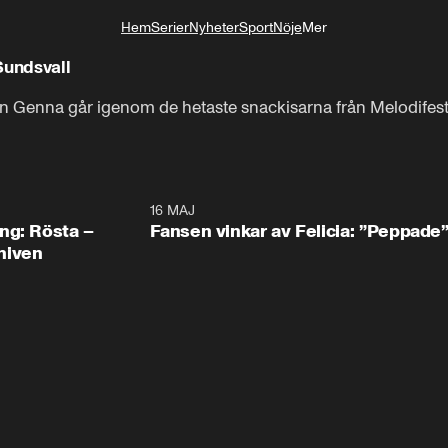
Hem
Serier
Nyheter
Sport
Nöje
Mer
Livsstil
 Sundsvall
n Genna går igenom de hetaste snackisarna från Melodifestiv
0:27
16 MAJ
1:1
ng: Rösta –
Fansen vinkar av Felicia: ”Peppade
niven