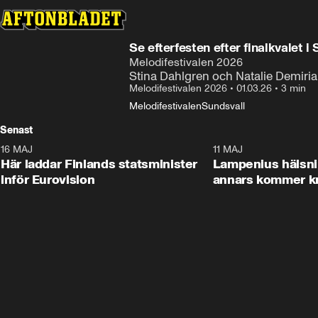
Se efterfesten efter finalkvalet i
Melodifestivalen 2026
Stina Dahlgren och Natalie Demiria
Melodifestivalen 2026
•
01.03.26
•
3 min
Melodifestivalen
Sundsvall
Senast
16 MAJ
0:23
11 MAJ
Här laddar Finlands statsminister
Lampenius hälsni
inför Eurovision
annars kommer k