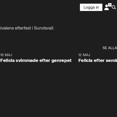
Logga in
alens efterfest i Sundsvall.
SE ALLA
0
16 MAJ
0:50
12 MAJ
”
Felicia svimmade efter genrepet
Felicia efter semin