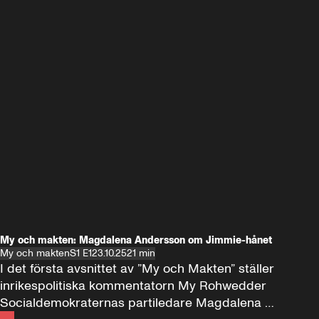
My och makten: Magdalena Andersson om Jimmie-hånet
My och makten
S1 E1
23.10.25
21 min
I det första avsnittet av ”My och Makten” ställer 
inrikespolitiska kommentatorn My Rohwedder 
Socialdemokraternas partiledare Magdalena 