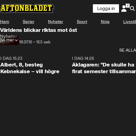
Logga in
Hem
Serier
Nyheter
Sport
Nöje
Livsstil
Världens blickar riktas mot öst
Nyheter
Se mer
Nyheter
•
18.07.16
•
153 sek
SE ALLA
I DAG 15:23
0:54
I DAG 14:26
Albert, 8, besteg
Åklagaren: ”De skulle ha
Kebnekaise – vill högre
firat semester tillsamma