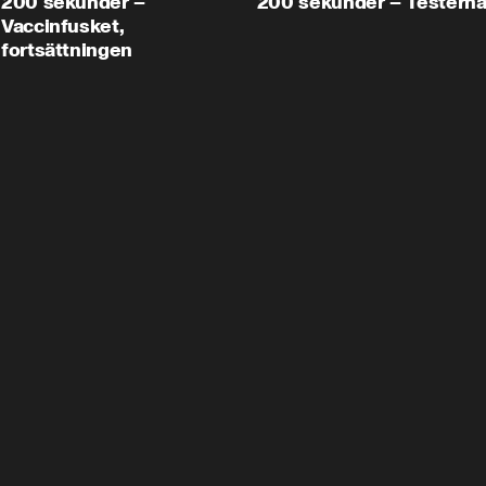
200 sekunder –
200 sekunder – Testern
Vaccinfusket,
fortsättningen