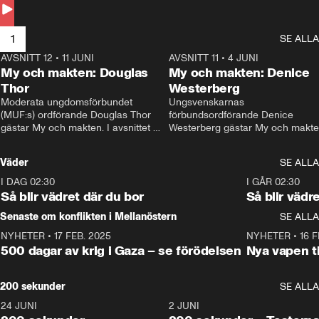
Andersson till svars.
1
SE ALLA
AVSNITT 12
•
11 JUNI
26:27
AVSNITT 11
•
4 JUNI
2
My och makten: Douglas
My och makten: Denice
Thor
Westerberg
Moderata ungdomsförbundet 
Ungsvenskarnas 
(MUF:s) ordförande Douglas Thor 
förbundsordförande Denice 
gästar My och makten. I avsnittet 
Westerberg gästar My och makten.
diskuteras tonårsutvisningarna och 
avsnittet diskuteras migrationsfrå
hur Moderaterna ska locka väljare till 
och hur SD ska locka kvinnliga 
Väder
SE ALLA
valet i höst. 
väljare. 
I DAG 02:30
1:06
I GÅR 02:30
Så blir vädret där du bor
Så blir vädr
Senaste om konflikten i Mellanöstern
SE ALLA
NYHETER
•
17 FEB. 2025
0:45
NYHETER
•
16 F
500 dagar av krig i Gaza – se förödelsen
Nya vapen ti
200 sekunder
SE ALLA
24 JUNI
5:00
2 JUNI